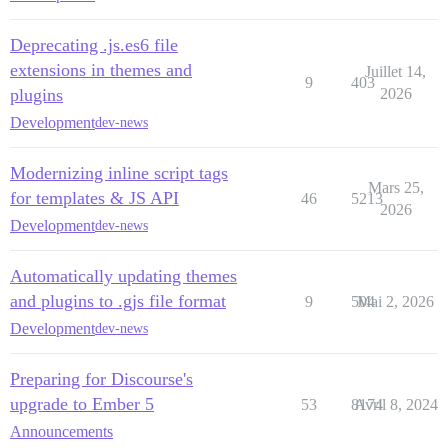
Deprecating .js.es6 file
extensions in themes and
Juillet 14,
9
403
plugins
2026
Development
dev-news
Modernizing inline script tags
Mars 25,
for templates & JS API
46
5213
2026
Development
dev-news
Automatically updating themes
and plugins to .gjs file format
9
504
Mai 2, 2026
Development
dev-news
Preparing for Discourse's
upgrade to Ember 5
53
8174
Avril 8, 2024
Announcements