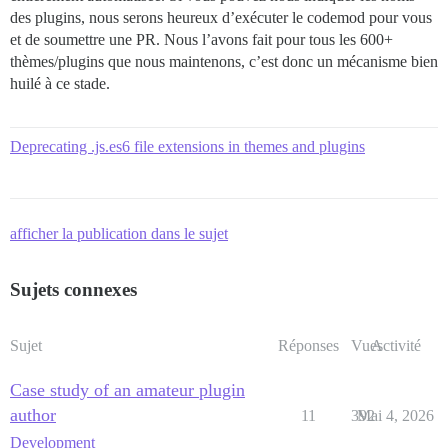
des plugins, nous serons heureux d’exécuter le codemod pour vous
et de soumettre une PR. Nous l’avons fait pour tous les 600+
thèmes/plugins que nous maintenons, c’est donc un mécanisme bien
huilé à ce stade.
Deprecating .js.es6 file extensions in themes and plugins
afficher la publication dans le sujet
Sujets connexes
Sujet
Réponses
Vues
Activité
Case study of an amateur plugin
author
11
392
Mai 4, 2026
Development