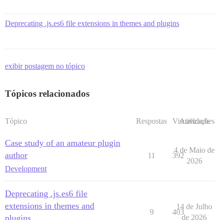
Deprecating .js.es6 file extensions in themes and plugins
exibir postagem no tópico
Tópicos relacionados
Tópico
Respostas
Visualizações
Atividade
Case study of an amateur plugin
4 de Maio de
author
11
392
2026
Development
Deprecating .js.es6 file
extensions in themes and
14 de Julho
9
403
plugins
de 2026