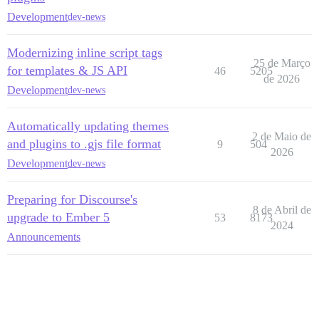
Development
dev-news
Modernizing inline script tags
25 de Março
for templates & JS API
46
5205
de 2026
Development
dev-news
Automatically updating themes
2 de Maio de
and plugins to .gjs file format
9
504
2026
Development
dev-news
Preparing for Discourse's
8 de Abril de
upgrade to Ember 5
53
8173
2024
Announcements