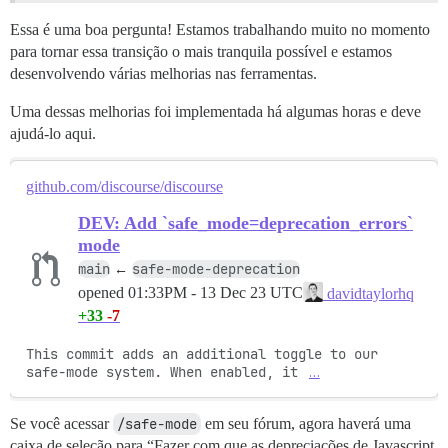
Essa é uma boa pergunta! Estamos trabalhando muito no momento
para tornar essa transição o mais tranquila possível e estamos
desenvolvendo várias melhorias nas ferramentas.
Uma dessas melhorias foi implementada há algumas horas e deve
ajudá-lo aqui.
github.com/discourse/discourse
DEV: Add `safe_mode=deprecation_errors`
mode
main
safe-mode-deprecation
←
opened
01:33PM - 13 Dec 23 UTC
davidtaylorhq
+33
-7
This commit adds an additional toggle to our 
safe-mode system. When enabled, it 
…
Se você acessar
/safe-mode
em seu fórum, agora haverá uma
caixa de seleção para “Fazer com que as depreciações de Javascript