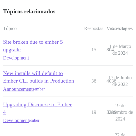
Tópicos relacionados
Tópico
Respostas
Visualizações
Atividade
Site broken due to ember 5
1 de Março
upgrade
15
804
de 2024
Development
New installs will default to
17 de Junho
Ember CLI builds in Production
36
4036
de 2022
Announcements
ember
Upgrading Discourse to Ember
19 de
4
19
3280
Dezembro de
2024
Development
ember
22 de