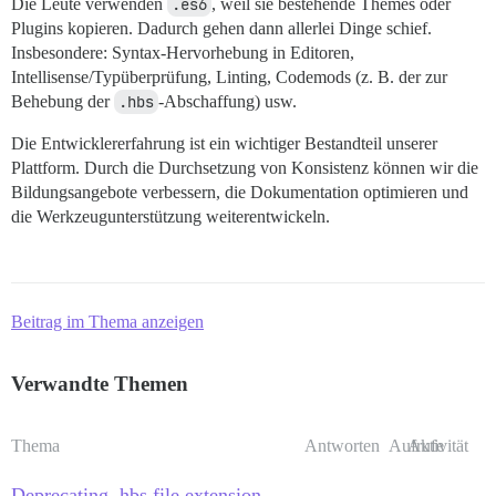
Die Leute verwenden
.es6
, weil sie bestehende Themes oder
Plugins kopieren. Dadurch gehen dann allerlei Dinge schief.
Insbesondere: Syntax-Hervorhebung in Editoren,
Intellisense/Typüberprüfung, Linting, Codemods (z. B. der zur
Behebung der
.hbs
-Abschaffung) usw.
Die Entwicklererfahrung ist ein wichtiger Bestandteil unserer
Plattform. Durch die Durchsetzung von Konsistenz können wir die
Bildungsangebote verbessern, die Dokumentation optimieren und
die Werkzeugunterstützung weiterentwickeln.
Beitrag im Thema anzeigen
Verwandte Themen
Thema
Antworten
Aufrufe
Aktivität
Deprecating .hbs file extension