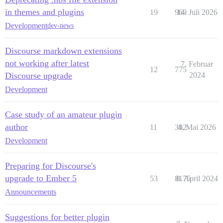
in themes and plugins
19
969
14. Juli 2026
Development
dev-news
Discourse markdown extensions
not working after latest
7. Februar
12
775
Discourse upgrade
2024
Development
Case study of an amateur plugin
author
11
392
4. Mai 2026
Development
Preparing for Discourse's
upgrade to Ember 5
53
8175
8. April 2024
Announcements
Suggestions for better plugin