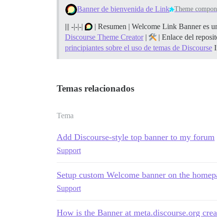
Banner de bienvenida de Link
Theme compon
||| -|-|-|
| Resumen | Welcome Link Banner es un b
Discourse Theme Creator
|
| Enlace del reposit
principiantes sobre el uso de temas de Discourse
I
Temas relacionados
Tema
Add Discourse-style top banner to my forum
Support
Setup custom Welcome banner on the homep
Support
How is the Banner at meta.discourse.org crea