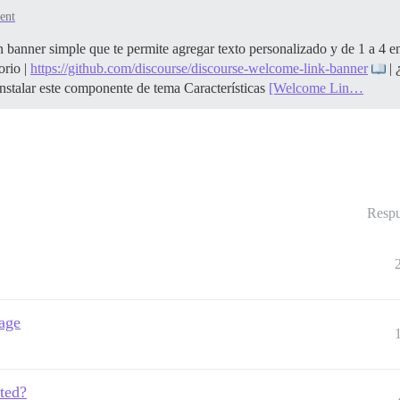
ent
anner simple que te permite agregar texto personalizado y de 1 a 4 en
orio |
https://github.com/discourse/discourse-welcome-link-banner
| 
nstalar este componente de tema
Características
[Welcome Lin…
Respu
age
ted?