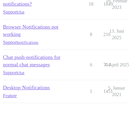
16. Februar
notifications?
18
1849
2023
Support
chat
Browser Notifications not
13. Juni
working
8
216
2025
Support
notifications
Chat push-notifications for
normal chat messages
6
734
4. April 2025
Support
chat
Desktop Notifications
5. Januar
1
1451
2021
Feature