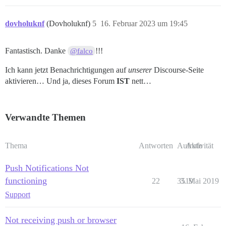
dovholuknf
(Dovholuknf)
5
16. Februar 2023 um 19:45
Fantastisch. Danke
!!!
@falco
Ich kann jetzt Benachrichtigungen auf
unserer
Discourse-Seite
aktivieren… Und ja, dieses Forum
IST
nett…
Verwandte Themen
Thema
Antworten
Aufrufe
Aktivität
Push Notifications Not
functioning
22
3519
3. Mai 2019
Support
Not receiving push or browser