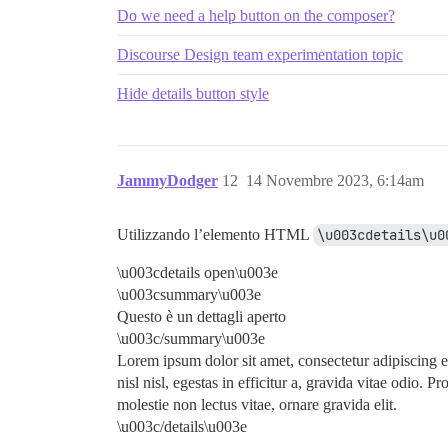
Do we need a help button on the composer?
Discourse Design team experimentation topic
Hide details button style
JammyDodger
12
14 Novembre 2023, 6:14am
Utilizzando l’elemento HTML
\u003cdetails\u0
\u003cdetails open\u003e
\u003csummary\u003e
Questo è un dettagli aperto
\u003c/summary\u003e
Lorem ipsum dolor sit amet, consectetur adipiscing elit
nisl nisl, egestas in efficitur a, gravida vitae odio. 
molestie non lectus vitae, ornare gravida elit.
\u003c/details\u003e