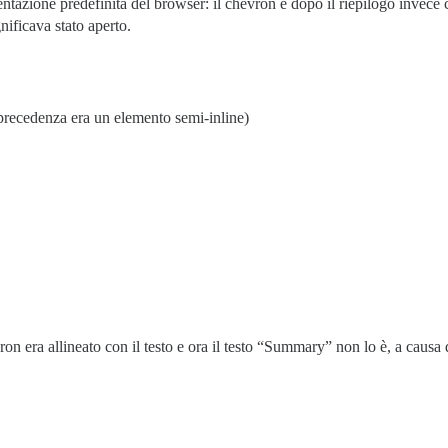
tazione predefinita del browser: il chevron è dopo il riepilogo invece c
nificava stato aperto.
 precedenza era un elemento semi-inline)
on era allineato con il testo e ora il testo “Summary” non lo è, a causa 