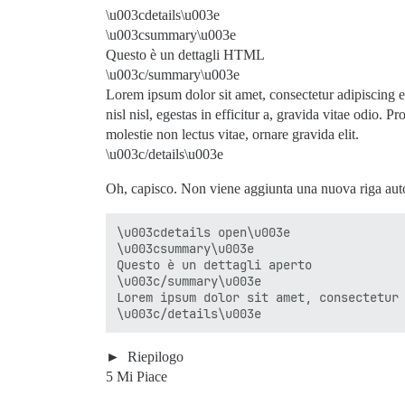
\u003cdetails\u003e
\u003csummary\u003e
Questo è un dettagli HTML
\u003c/summary\u003e
Lorem ipsum dolor sit amet, consectetur adipiscing elit
nisl nisl, egestas in efficitur a, gravida vitae odio. 
molestie non lectus vitae, ornare gravida elit.
\u003c/details\u003e
Oh, capisco. Non viene aggiunta una nuova riga au
\u003cdetails open\u003e

\u003csummary\u003e

Questo è un dettagli aperto

\u003c/summary\u003e

Lorem ipsum dolor sit amet, consectetur
Riepilogo
5 Mi Piace