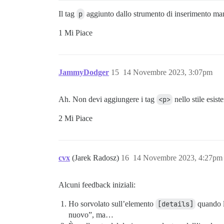
Il tag
p
aggiunto dallo strumento di inserimento mant
1 Mi Piace
JammyDodger
15
14 Novembre 2023, 3:07pm
Ah. Non devi aggiungere i tag
<p>
nello stile esis
2 Mi Piace
cvx
(Jarek Radosz)
16
14 Novembre 2023, 4:27pm
Alcuni feedback iniziali:
Ho sorvolato sull’elemento
[details]
quando l
nuovo”, ma…