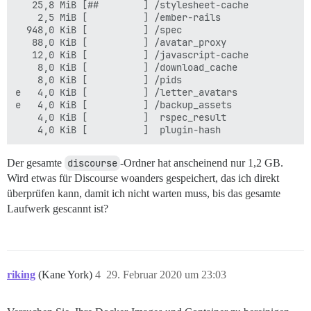
   25,8 MiB [##        ] /stylesheet-cache

    2,5 MiB [          ] /ember-rails

  948,0 KiB [          ] /spec

   88,0 KiB [          ] /avatar_proxy

   12,0 KiB [          ] /javascript-cache

    8,0 KiB [          ] /download_cache

    8,0 KiB [          ] /pids

e   4,0 KiB [          ] /letter_avatars

e   4,0 KiB [          ] /backup_assets

    4,0 KiB [          ]  rspec_result

Der gesamte
discourse
-Ordner hat anscheinend nur 1,2 GB.
Wird etwas für Discourse woanders gespeichert, das ich direkt
überprüfen kann, damit ich nicht warten muss, bis das gesamte
Laufwerk gescannt ist?
riking
(Kane York)
4
29. Februar 2020 um 23:03