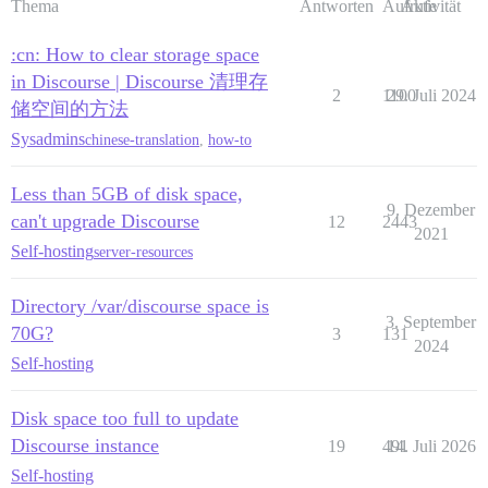
Thema
Antworten
Aufrufe
Aktivität
:cn: How to clear storage space
in Discourse | Discourse 清理存
2
1100
29. Juli 2024
储空间的方法
Sysadmins
chinese-translation
,
how-to
Less than 5GB of disk space,
9. Dezember
can't upgrade Discourse
12
2443
2021
Self-hosting
server-resources
Directory /var/discourse space is
3. September
70G?
3
131
2024
Self-hosting
Disk space too full to update
Discourse instance
19
491
14. Juli 2026
Self-hosting