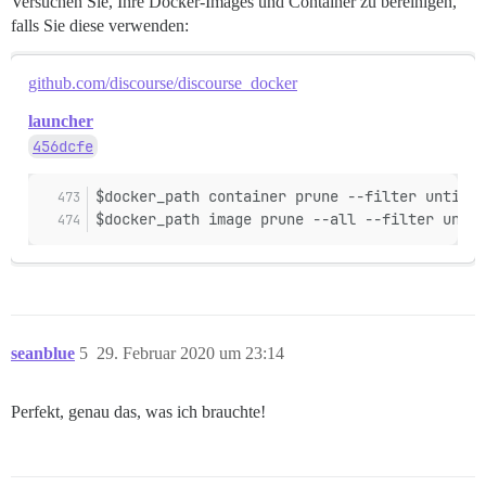
Versuchen Sie, Ihre Docker-Images und Container zu bereinigen,
falls Sie diese verwenden:
github.com/discourse/discourse_docker
launcher
456dcfe
$docker_path container prune --filter until=1
$docker_path image prune --all --filter until
seanblue
5
29. Februar 2020 um 23:14
Perfekt, genau das, was ich brauchte!