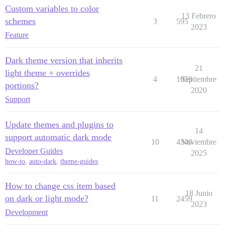
Custom variables to color
13 Febrero
schemes
3
595
2023
Feature
Dark theme version that inherits
21
light theme + overrides
4
1059
Septiembre
portions?
2020
Support
Update themes and plugins to
14
support automatic dark mode
10
4340
Noviembre
Developer Guides
2025
how-to
,
auto-dark
,
theme-guides
How to change css item based
18 Junio
on dark or light mode?
11
2459
2023
Development