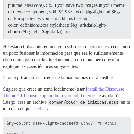
pull the latest core). So, if you have two images in your theme
or theme component, with SCSS vars of $bg-light and $bg-
dark respectively, you can add this to your
color_definitions.scss stylesheet: $bg: url(dark-light-
choose($bg-light, $bg-dark)); :ro…
He estado trabajando en una guía sobre esto, pero me está costando
un poco fusionar la información para que sea lo suficientemente
clara como para usarla directamente en un tema, pero que aún
explique las cosas técnicas subyacentes.
Para explicar cómo hacerlo de la manera más clara posible…
Sugiero que crees un tema localmente (usar
Install the Discourse
Theme CLI console app to help you build themes
te ayudará).
Luego, crea un archivo
common/color_definitions.scss
en tu
tema, en el que escribas:
$my-color: dark-light-choose(#FC3468, #FF93AC);

:root {
