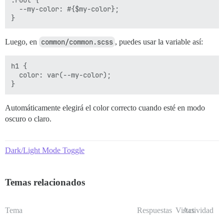
  --my-color: #{$my-color};

Luego, en
common/common.scss
, puedes usar la variable así:
h1 {

  color: var(--my-color);

Automáticamente elegirá el color correcto cuando esté en modo
oscuro o claro.
Dark/Light Mode Toggle
Temas relacionados
Tema
Respuestas
Vistas
Actividad