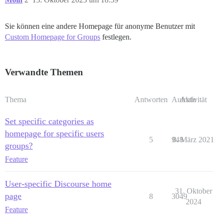
Sie können eine andere Homepage für anonyme Benutzer mit
Custom Homepage for Groups
festlegen.
Verwandte Themen
Thema
Antworten
Aufrufe
Aktivität
Set specific categories as
homepage for specific users
5
948
8. März 2021
groups?
Feature
User-specific Discourse home
31. Oktober
page
8
3049
2024
Feature