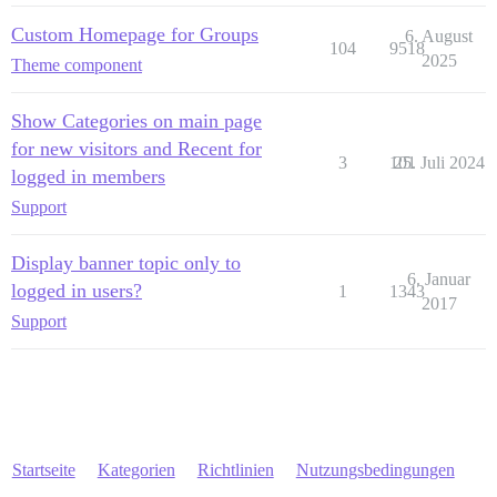
Custom Homepage for Groups
6. August
104
9518
2025
Theme component
Show Categories on main page
for new visitors and Recent for
3
101
25. Juli 2024
logged in members
Support
Display banner topic only to
6. Januar
logged in users?
1
1343
2017
Support
Startseite
Kategorien
Richtlinien
Nutzungsbedingungen