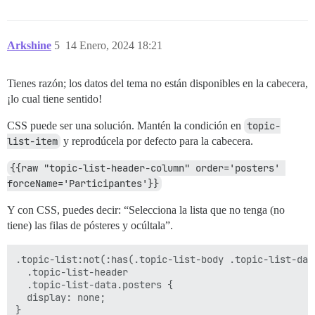
  {{~topic-link topic class="raw-link raw-topic-link"}
  {{~#if showTopicPostBadges}}

    {{~raw "topic-post-badges" unreadPosts=topic.unre
Arkshine
5
14 Enero, 2024 18:21
  {{~/if}}

  {{discourse-tags topic mode="list" tagsForUser=tagsF
  {{#if expandPinned}}

Tienes razón; los datos del tema no están disponibles en la cabecera,
    {{raw "list/topic-excerpt" topic=topic}}

  {{/if}}

¡lo cual tiene sentido!
  <div class='creator'>

    {{#unless hideCategory}}

CSS puede ser una solución. Mantén la condición en
topic-
      {{#unless topic.isPinnedUncategorized}}

list-item
y reprodúcela por defecto para la cabecera.
        {{category-link topic.category}}

      {{/unless}}

{{raw "topic-list-header-column" order='posters' 
    {{/unless}}

forceName='Participantes'}}
    {{~#if topic.creator ~}}

      <a href="/u/{{topic.creator.username}}" data-au
Y con CSS, puedes decir: “Selecciona la lista que no tenga (no
    {{~/if ~}}

    {{raw "list/action-list" topic=topic postNumbers=
tiene) las filas de pósteres y ocúltala”.
  </div>

</td>

.topic-list:not(:has(.topic-list-body .topic-list-data
  .topic-list-header

{{#if showPosters}}

  .topic-list-data.posters {

  {{raw "list/posters-column" posters=topic.featuredUs
  display: none;

{{/if}}
