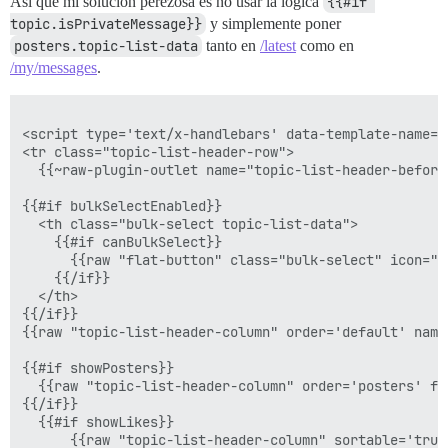
Así que mi solución perezosa es no usar la lógica
{{#if 
topic.isPrivateMessage}}
y simplemente poner
posters.topic-list-data
tanto en
/latest
como en
/my/messages
.
<script type='text/x-handlebars' data-template-name='
<tr class="topic-list-header-row">

  {{~raw-plugin-outlet name="topic-list-header-before"
{{#if bulkSelectEnabled}}

  <th class="bulk-select topic-list-data">

    {{#if canBulkSelect}}

      {{raw "flat-button" class="bulk-select" icon="l
    {{/if}}

  </th>

{{/if}}

{{raw "topic-list-header-column" order='default' name
{{#if showPosters}}

  {{raw "topic-list-header-column" order='posters' fo
{{/if}}

  {{#if showLikes}}

      {{raw "topic-list-header-column" sortable='true