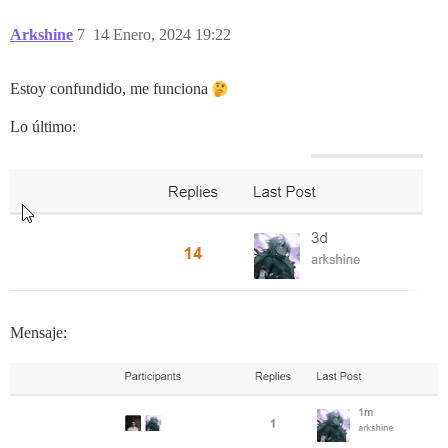
  </div>

  <div class='poster-info'>

Arkshine
7
14 Enero, 2024 19:22
    <a href="{{topic.lastPostUrl}}">

      {{format-date topic.bumpedAt format="tiny"}}

    </a>

Estoy confundido, me funciona
    <span class='editor'><a href="/u/{{topic.last_pos
  </div>

Lo último:
</td>

Mensaje: