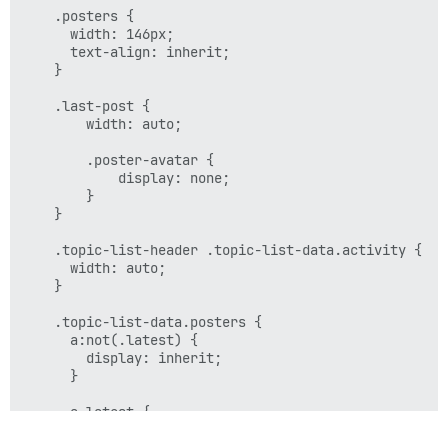
    .posters {

      width: 146px;

      text-align: inherit;

    }

    .last-post {

        width: auto;

        .poster-avatar {

            display: none;

        }

    }

    .topic-list-header .topic-list-data.activity {

      width: auto;

    }

    .topic-list-data.posters {

      a:not(.latest) {

        display: inherit;

      }

      a.latest {

        width: auto;

      }
