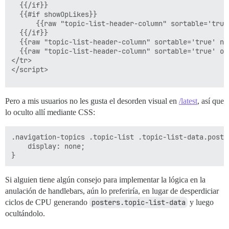
  {{/if}}

  {{#if showOpLikes}}

      {{raw "topic-list-header-column" sortable='true
  {{/if}}

  {{raw "topic-list-header-column" sortable='true' nu
  {{raw "topic-list-header-column" sortable='true' or
</tr>

</script>

Pero a mis usuarios no les gusta el desorden visual en
/latest
, así que
<script type='text/x-handlebars' data-template-name='
lo oculto allí mediante CSS:
{{~raw-plugin-outlet name="topic-list-before-columns"}
{{#if bulkSelectEnabled}}

.navigation-topics .topic-list .topic-list-data.poster
  <td class="bulk-select topic-list-data">

    display: none;

    <label for="bulk-select-{{topic.id}}">

      <input type="checkbox" class="bulk-select" id="
    </label>

Si alguien tiene algún consejo para implementar la lógica en la
  </td>

{{/if}}

anulación de handlebars, aún lo preferiría, en lugar de desperdiciar
ciclos de CPU generando
posters.topic-list-data
y luego
<td class='main-link clearfix topic-list-data'>

ocultándolo.
  {{~raw-plugin-outlet name="topic-list-before-status"
  {{raw "topic-status" topic=topic}}
