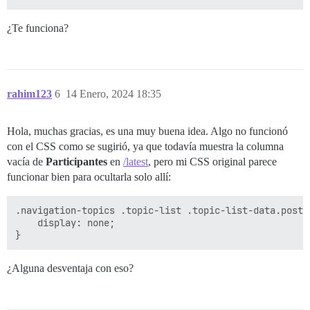
{{#if showLikes}}

  <td class="num likes topic-list-data">

¿Te funciona?
    {{#if hasLikes}}

      <a href='{{topic.summaryUrl}}'>

        {{number topic.like_count}} {{d-icon "heart"}}
      </a>

    {{/if}}

rahim123
6
14 Enero, 2024 18:35
  </td>

{{/if}}

Hola, muchas gracias, es una muy buena idea. Algo no funcionó
{{#if showOpLikes}}

con el CSS como se sugirió, ya que todavía muestra la columna
  <td class="num likes topic-list-data">

    {{#if hasOpLikes}}

vacía de
Participantes
en
/latest
, pero mi CSS original parece
      <a href='{{topic.summaryUrl}}'>

funcionar bien para ocultarla solo allí:
        {{number topic.op_like_count}} {{d-icon "heart
      </a>

    {{/if}}

.navigation-topics .topic-list .topic-list-data.poster
  </td>

    display: none;

{{/if}}

{{raw "list/posts-count-column" topic=topic}}

¿Alguna desventaja con eso?
<td class="last-post topic-list-data">

  <div class='poster-avatar'>

    <a href="{{topic.lastPostUrl}}" data-user-card="{