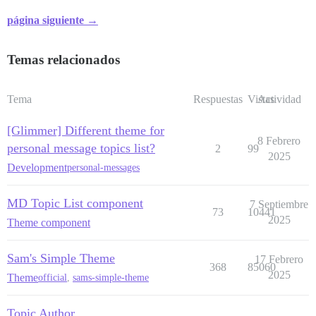
página siguiente →
Temas relacionados
Tema
Respuestas
Vistas
Actividad
[Glimmer] Different theme for
8 Febrero
personal message topics list?
2
99
2025
Development
personal-messages
MD Topic List component
7 Septiembre
73
10441
2025
Theme component
Sam's Simple Theme
17 Febrero
368
85060
2025
Theme
official
,
sams-simple-theme
Topic Author