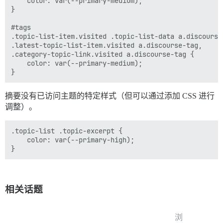
    color: var(--primary-medium);

}

#tags

.topic-list-item.visited .topic-list-data a.discourse-
.latest-topic-list-item.visited a.discourse-tag,

.category-topic-link.visited a.discourse-tag {

    color: var(--primary-medium);

摘要没有已访问主题的特定样式（但可以通过添加 CSS 进行
调整）。
.topic-list .topic-excerpt {

    color: var(--primary-high);

相关话题
浏