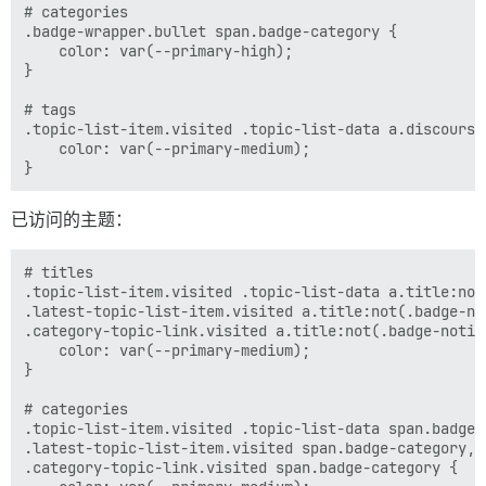
# categories

.badge-wrapper.bullet span.badge-category {

    color: var(--primary-high);

}

# tags

.topic-list-item.visited .topic-list-data a.discourse
    color: var(--primary-medium);

已访问的主题：
# titles

.topic-list-item.visited .topic-list-data a.title:not
.latest-topic-list-item.visited a.title:not(.badge-not
.category-topic-link.visited a.title:not(.badge-notifi
    color: var(--primary-medium);

}

# categories

.topic-list-item.visited .topic-list-data span.badge-c
.latest-topic-list-item.visited span.badge-category,

.category-topic-link.visited span.badge-category {
