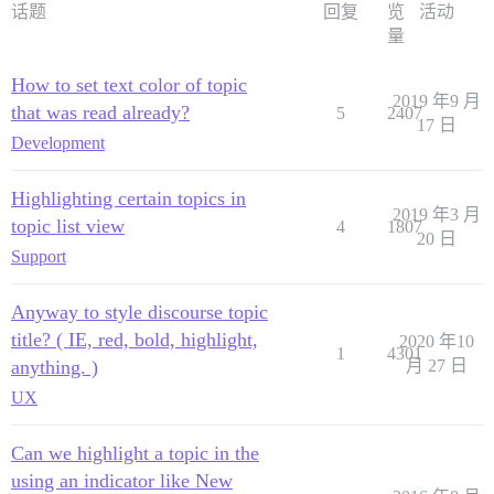
话题
回复
览
活动
量
How to set text color of topic
2019 年9 月
that was read already?
5
2407
17 日
Development
Highlighting certain topics in
2019 年3 月
topic list view
4
1807
20 日
Support
Anyway to style discourse topic
title? ( IE, red, bold, highlight,
2020 年10
1
4301
anything. )
月 27 日
UX
Can we highlight a topic in the
using an indicator like New