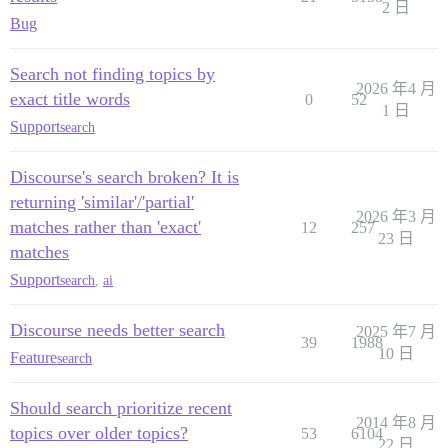
2 日
Bug
Search not finding topics by
2026 年4 月
exact title words
0
52
1 日
Support
search
Discourse's search broken? It is
returning 'similar'/'partial'
2026 年3 月
matches rather than 'exact'
12
257
23 日
matches
Support
search
,
ai
Discourse needs better search
2025 年7 月
39
1988
10 日
Feature
search
Should search prioritize recent
2014 年8 月
topics over older topics?
53
6104
22 日