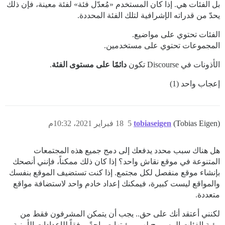
بل الفئات هي. إذا كان المستخدم «مُعدّل فئة» لفئة معينة، فإن ذلك
يحدّ من قدراته الإشرافية لتلك الفئة المحددة.
الفئات تحتوي على مواضيع.
المجموعات تحتوي على مستخدمين.
الأذونات في Discourse تكون
دائمًا على مستوى الفئة
.
إعجاب واحد (1)
(Tobias Eigen)
tobiaseigen
5
18 فبراير 2021، 10:32م
هل هناك سبب محدد يدفعك إلى دمج جميع هذه المجتمعات
المتنوعة في موقع نقاش واحد؟ إذا كان ذلك ممكناً، فإنني أنصحك
بإنشاء موقع منفصل لكل مجتمع. إذا كنت تستضيف الموقع بنفسك
والمواقع ليست كبيرة، فيمكنك إعداد خادم واحد لاستضافة مواقع
متعددة.
لكنني أعتقد أنك على حق.. يجب أن يتمكن المشرفون فقط من
رؤية الفئات المسموح لهم برؤيتها صراحةً، وفقاً للإعدادات الأمنية