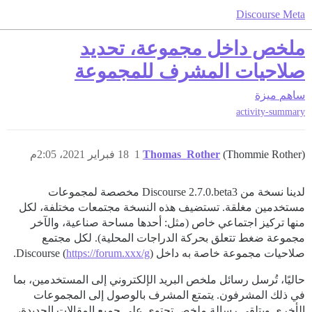
Discourse Meta
ملخص داخل مجموعة، تحديد
صلاحيات المشرف للمجموعة
ساهم
ميزة
activity-summary
(Thommie Rother)
Thomas_Rother
1
18 فبراير 2021، 2:05م
لدينا نسخة من Discourse 2.7.0.beta3 مخصصة لمجموعات
مستخدمين مغلقة. تستضيف هذه النسخة مجتمعات مختلفة، لكل
منها تركيز اجتماعي خاص (مثل: أحدها مساحة صناعية، والآخر
مجموعة ضغط تتعلق بحركة الدراجات المحلية). لكل مجتمع
صلاحيات مجموعة خاصة به داخل Discourse (
).
https://forum.xxx/g
حاليًا، تُرسل رسائل ملخص البريد الإلكتروني إلى المستخدمين، بما
في ذلك المشرفون. يتمتع المشرف بالوصول إلى المجموعات
الأخرى ويتلقى رسالة ملخص تحتوي على جميع المقالات الجديدة،