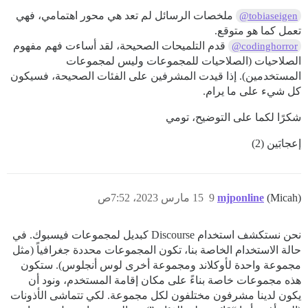
ملخصات الرسائل لم تعد هي محور اهتمامي، فهي
@tobiaseigen
تعمل كما هو متوقع.
قدم التلميحات الصحيحة، لقد أساءت فهم مفهوم
@codinghorror
الصلاحيات (الصلاحيات للمجموعات وليس لمجموعات
المستخدمين). إذا قيدت المشرفين على الفئات الصحيحة، فسيكون
كل شيء على ما يرام.
شكرًا لكما على التوضيح، تومي
إعجابَين (2)
(Micah)
mjponline
9
15 مارس 2023، 7:52ص
نحن نستكشف استخدام Discourse كبديل لمجموعات فيسبوك. في
حالة الاستخدام الخاصة بنا، تكون المجموعات محددة جغرافياً (مثل
مجموعة واحدة لأوكلاند ومجموعة أخرى لوس أنجلوس). ستكون
هذه مجموعات خاصة بناءً على مكان إقامة المستخدم، ونود أن
يكون لدينا مشرفون مختلفون لكل مجموعة. لكي تتماشى الأذونات