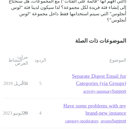
(التي أفهم أنها “قائمة على الفئات”) مع المجموعات، هل سنحتاج
إلى إنشاء فئة فريدة لكل مجموعة؟ لذا سيكون لدينا فئة “لوس
أنجلوس” التي سيتم استخدامها فقط داخل مجموعة “لوس
أنجلوس”؟
الموضوعات ذات الصلة
مرات
الموضوع
الردود
النشاط
العرض
Separate Digest Email for
Categories (via Groups)
5
5 أبريل 2019
764
Support
activity-summary
Have some problems with my
brand-new instance
4
26 يونيو 2023
329
Support
category-moderators
,
groups