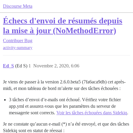
Discourse Meta
Échecs d'envoi de résumés depuis
la mise à jour (NoMethodError)
Contribuer
Bug
activity-summary
Ed_S
(Ed S)
1
Novembre 2, 2020, 6:06
Je viens de passer à la version 2.6.0.beta5 (7fa6aca9db) cet après-
midi, et mon tableau de bord m’alerte sur des tâches échouées :
3 tâches d’envoi d’e-mails ont échoué. Vérifiez votre fichier
app.yml et assurez-vous que les paramètres du serveur de
messagerie sont corrects.
Voir les tâches échouées dans Sidekiq
.
Je ne constate qu’aucun e-mail (*) n’a été envoyé, et que des tâches
Sidekiq sont en statut de réessai :