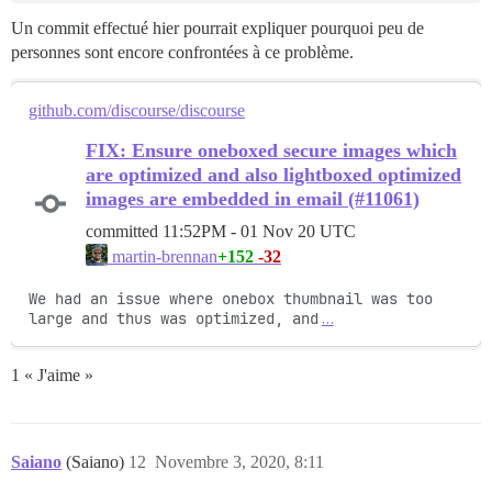
Un commit effectué hier pourrait expliquer pourquoi peu de
personnes sont encore confrontées à ce problème.
github.com/discourse/discourse
FIX: Ensure oneboxed secure images which
are optimized and also lightboxed optimized
images are embedded in email (#11061)
committed
11:52PM - 01 Nov 20 UTC
+152
-32
martin-brennan
We had an issue where onebox thumbnail was too 
large and thus was optimized, and
…
1 « J'aime »
Saiano
(Saiano)
12
Novembre 3, 2020, 8:11