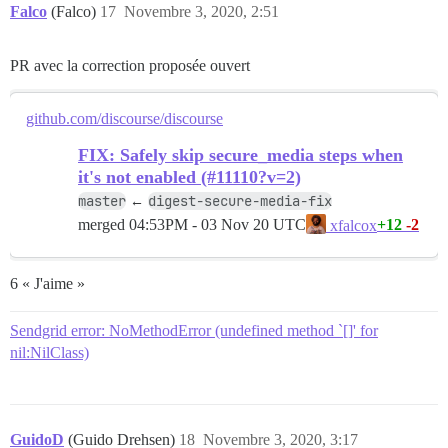
Falco
(Falco)
17
Novembre 3, 2020, 2:51
PR avec la correction proposée ouvert
github.com/discourse/discourse
FIX: Safely skip secure_media steps when
it's not enabled (#11110?v=2)
master
digest-secure-media-fix
←
merged
04:53PM - 03 Nov 20 UTC
+12
-2
xfalcox
6 « J'aime »
Sendgrid error: NoMethodError (undefined method `[]' for
nil:NilClass)
GuidoD
(Guido Drehsen)
18
Novembre 3, 2020, 3:17