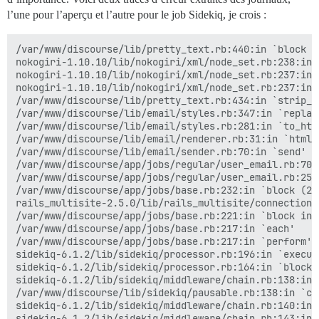
l’une pour l’aperçu et l’autre pour le job Sidekiq, je crois :
/var/www/discourse/lib/pretty_text.rb:440:in `block i
nokogiri-1.10.10/lib/nokogiri/xml/node_set.rb:238:in `
nokogiri-1.10.10/lib/nokogiri/xml/node_set.rb:237:in `
nokogiri-1.10.10/lib/nokogiri/xml/node_set.rb:237:in `
/var/www/discourse/lib/pretty_text.rb:434:in `strip_se
/var/www/discourse/lib/email/styles.rb:347:in `replac
/var/www/discourse/lib/email/styles.rb:281:in `to_html
/var/www/discourse/lib/email/renderer.rb:31:in `html'

/var/www/discourse/lib/email/sender.rb:70:in `send'

/var/www/discourse/app/jobs/regular/user_email.rb:70:
/var/www/discourse/app/jobs/regular/user_email.rb:25:i
/var/www/discourse/app/jobs/base.rb:232:in `block (2 
rails_multisite-2.5.0/lib/rails_multisite/connection_
/var/www/discourse/app/jobs/base.rb:221:in `block in p
/var/www/discourse/app/jobs/base.rb:217:in `each'

/var/www/discourse/app/jobs/base.rb:217:in `perform'

sidekiq-6.1.2/lib/sidekiq/processor.rb:196:in `execute
sidekiq-6.1.2/lib/sidekiq/processor.rb:164:in `block 
sidekiq-6.1.2/lib/sidekiq/middleware/chain.rb:138:in `
/var/www/discourse/lib/sidekiq/pausable.rb:138:in `cal
sidekiq-6.1.2/lib/sidekiq/middleware/chain.rb:140:in `
sidekiq-6.1.2/lib/sidekiq/middleware/chain.rb:143:in `