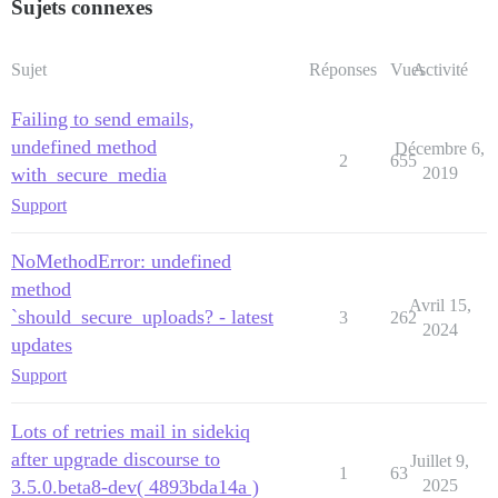
Sujets connexes
Sujet
Réponses
Vues
Activité
Failing to send emails,
undefined method
Décembre 6,
2
655
with_secure_media
2019
Support
NoMethodError: undefined
method
Avril 15,
`should_secure_uploads? - latest
3
262
2024
updates
Support
Lots of retries mail in sidekiq
after upgrade discourse to
Juillet 9,
1
63
3.5.0.beta8-dev( 4893bda14a )
2025