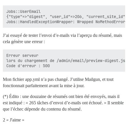
Jobs::UserEmail	

{"type"=>"digest", "user_id"=>206, "current_site_id"=>
J’ai essayé de tester l’envoi d’e-mails via l’aperçu du résumé, mais
cela génère une erreur :
Erreur serveur

lors du chargement de /admin/email/preview-digest.json
Mon fichier app.yml n’a pas changé. J’utilise Mailgun, et tout
fonctionnait parfaitement avant la mise à jour.
(*) Édito : une douzaine de résumés ont bien été envoyés, mais il
est indiqué : « 265 tâches d’envoi d’e-mails ont échoué. » Il semble
que l’échec dépende du contenu du résumé.
2 « J'aime »