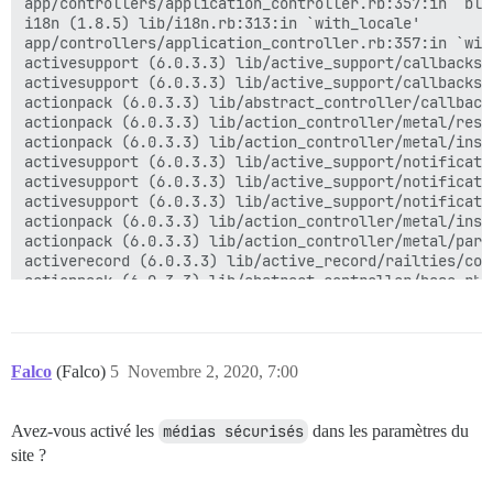
app/controllers/application_controller.rb:357:in `blo
i18n (1.8.5) lib/i18n.rb:313:in `with_locale'

app/controllers/application_controller.rb:357:in `with
activesupport (6.0.3.3) lib/active_support/callbacks.
activesupport (6.0.3.3) lib/active_support/callbacks.
actionpack (6.0.3.3) lib/abstract_controller/callback
actionpack (6.0.3.3) lib/action_controller/metal/resc
actionpack (6.0.3.3) lib/action_controller/metal/inst
activesupport (6.0.3.3) lib/active_support/notificati
activesupport (6.0.3.3) lib/active_support/notificati
activesupport (6.0.3.3) lib/active_support/notificati
actionpack (6.0.3.3) lib/action_controller/metal/inst
actionpack (6.0.3.3) lib/action_controller/metal/para
activerecord (6.0.3.3) lib/active_record/railties/con
actionpack (6.0.3.3) lib/abstract_controller/base.rb:1
actionview (6.0.3.3) lib/action_view/rendering.rb:39:i
rack-mini-profiler (2.2.0) lib/mini_profiler/profilin
actionpack (6.0.3.3) lib/action_controller/metal.rb:19
actionpack (6.0.3.3) lib/action_controller/metal.rb:25
Falco
(Falco)
5
Novembre 2, 2020, 7:00
actionpack (6.0.3.3) lib/action_dispatch/routing/rout
actionpack (6.0.3.3) lib/action_dispatch/routing/rout
actionpack (6.0.3.3) lib/action_dispatch/routing/mapp
Avez-vous activé les
médias sécurisés
dans les paramètres du
actionpack (6.0.3.3) lib/action_dispatch/routing/mapp
site ?
actionpack (6.0.3.3) lib/action_dispatch/journey/rout
actionpack (6.0.3.3) lib/action_dispatch/journey/route