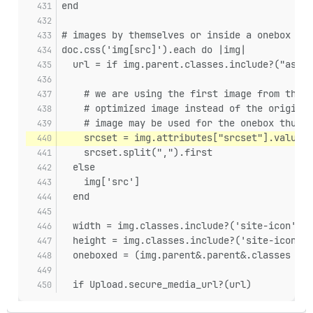
end
# images by themselves or inside a onebox
doc.css('img[src]').each do |img|
  url = if img.parent.classes.include?("aspec
    # we are using the first image from the s
    # optimized image instead of the original
    # image may be used for the onebox thumbn
    srcset = img.attributes["srcset"].value
    srcset.split(",").first
  else
    img['src']
  end
  width = img.classes.include?('site-icon') ?
  height = img.classes.include?('site-icon') 
  oneboxed = (img.parent&.parent&.classes || 
  if Upload.secure_media_url?(url)