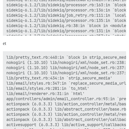
sidekiq-6.1.2/lib/sidekiq/processor.rb:163:in `block i
sidekiq-6.1.2/lib/sidekiq/processor.rb:136:in `block 
sidekiq-6.1.2/lib/sidekiq/job_retry.rb:111:in `local'

sidekiq-6.1.2/lib/sidekiq/processor.rb:135:in `block 
sidekiq-6.1.2/lib/sidekiq.rb:38:in `block in <module:S
sidekiq-6.1.2/lib/sidekiq/processor.rb:131:in `block 
sidekiq-6.1.2/lib/sidekiq/processor.rb:257:in `stats'

sidekiq-6.1.2/lib/sidekiq/processor.rb:126:in `block 
et
sidekiq-6.1.2/lib/sidekiq/job_logger.rb:13:in `call'

sidekiq-6.1.2/lib/sidekiq/processor.rb:125:in `block 
sidekiq-6.1.2/lib/sidekiq/job_retry.rb:78:in `global'

lib/pretty_text.rb:440:in `block in strip_secure_media
sidekiq-6.1.2/lib/sidekiq/processor.rb:124:in `block i
nokogiri (1.10.10) lib/nokogiri/xml/node_set.rb:238:in
sidekiq-6.1.2/lib/sidekiq/logger.rb:10:in `with'

nokogiri (1.10.10) lib/nokogiri/xml/node_set.rb:237:in
sidekiq-6.1.2/lib/sidekiq/job_logger.rb:33:in `prepare
nokogiri (1.10.10) lib/nokogiri/xml/node_set.rb:237:in
sidekiq-6.1.2/lib/sidekiq/processor.rb:123:in `dispatc
lib/pretty_text.rb:434:in `strip_secure_media'

sidekiq-6.1.2/lib/sidekiq/processor.rb:162:in `process
lib/email/styles.rb:347:in `replace_secure_media_urls'
sidekiq-6.1.2/lib/sidekiq/processor.rb:78:in `process_
lib/email/styles.rb:281:in `to_html'

sidekiq-6.1.2/lib/sidekiq/processor.rb:68:in `run'

lib/email/renderer.rb:31:in `html'

sidekiq-6.1.2/lib/sidekiq/util.rb:15:in `watchdog'

app/controllers/admin/email_controller.rb:93:in `previ
actionpack (6.0.3.3) lib/action_controller/metal/basi
actionpack (6.0.3.3) lib/abstract_controller/base.rb:
actionpack (6.0.3.3) lib/action_controller/metal/rend
actionpack (6.0.3.3) lib/abstract_controller/callback
activesupport (6.0.3.3) lib/active_support/callbacks.