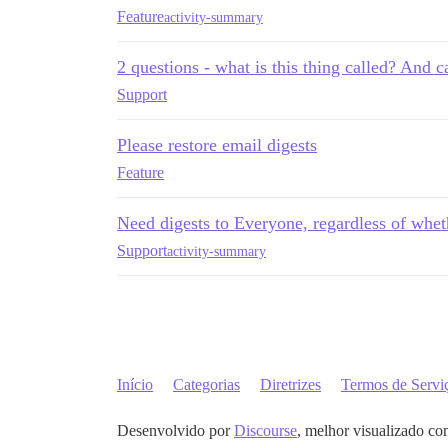
Feature
activity-summary
2 questions - what is this thing called? And ca
Support
Please restore email digests
Feature
Need digests to Everyone, regardless of whet
Support
activity-summary
Início
Categorias
Diretrizes
Termos de Servi
Desenvolvido por
Discourse
, melhor visualizado co