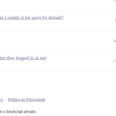
2
n I enable it for users by default?
4
her they logged in or not
1
ço
Política de Privacidade
m o JavaScript ativado