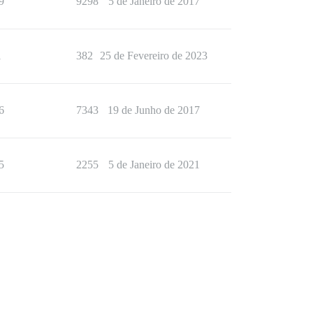
9
9298
5 de Janeiro de 2017
1
382
25 de Fevereiro de 2023
6
7343
19 de Junho de 2017
5
2255
5 de Janeiro de 2021