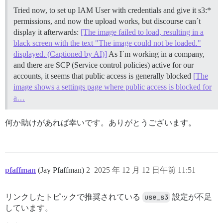
Tried now, to set up IAM User with credentials and give it s3:*
permissions, and now the upload works, but discourse can´t
display it afterwards:
[The image failed to load, resulting in a
black screen with the text "The image could not be loaded."
displayed. (Captioned by AI)]
As I´m working in a company,
and there are SCP (Service control policies) active for our
accounts, it seems that public access is generally blocked
[The
image shows a settings page where public access is blocked for
a…
何か助けがあれば幸いです。ありがとうございます。
pfaffman
(Jay Pfaffman)
2
2025 年 12 月 12 日午前 11:51
リンクしたトピックで推奨されている
use_s3
設定が不足
しています。