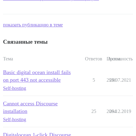
показать публикацию в теме
Связанные темы
Тема
Ответов
Просм.
Активность
Basic digital ocean install fails
on port 443 not accessible
5
2936
26.07.2021
Self-hosting
Cannot access Discourse
installation
25
2064
29.12.2019
Self-hosting
Digitalocean 1-click Discourse