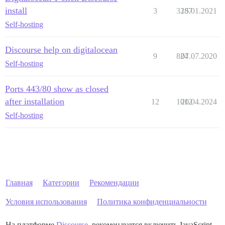
install
3
3287
15.01.2021
Self-hosting
Discourse help on digitalocean
9
824
07.07.2020
Self-hosting
Ports 443/80 show as closed
after installation
12
1012
20.04.2024
Self-hosting
Главная
Категории
Рекомендации
Условия использования
Политика конфиденциальности
На платформе
Discourse
, рекомендуется включить JavaScript