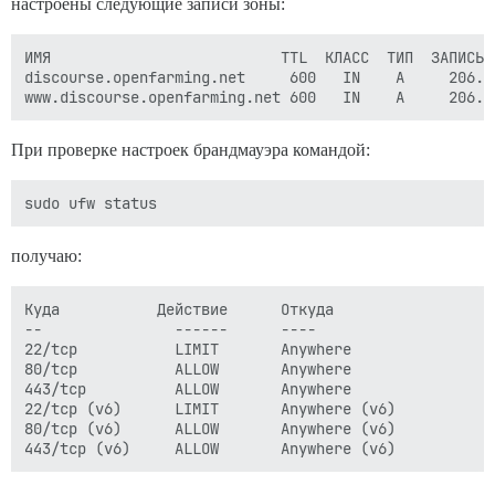
настроены следующие записи зоны:
ИМЯ                          TTL  КЛАСС  ТИП  ЗАПИСЬ

discourse.openfarming.net     600   IN    A     206.18
При проверке настроек брандмауэра командой:
получаю:
Куда           Действие      Откуда

--               ------      ----

22/tcp           LIMIT       Anywhere

80/tcp           ALLOW       Anywhere

443/tcp          ALLOW       Anywhere

22/tcp (v6)      LIMIT       Anywhere (v6)

80/tcp (v6)      ALLOW       Anywhere (v6)
