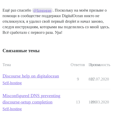
Ещё раз спасибо
. Поскольку на моём призыве о
@fzngagan
помощи в сообществе поддержки DigitalOcean никто не
откликнулся, я удалил свой первый droplet и начал заново,
следуя инструкциям, которыми вы поделились со мной здесь.
Всё сработало с первого раза. Ура!
Связанные темы
Тема
Ответов
Просм.
Активность
Discourse help on digitalocean
9
822
07.07.2020
Self-hosting
Misconfigured DNS preventing
discourse-setup completion
13
1899
21.03.2020
Self-hosting