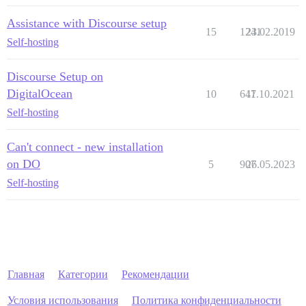
Assistance with Discourse setup
15
1241
23.02.2019
Self-hosting
Discourse Setup on
DigitalOcean
10
647
11.10.2021
Self-hosting
Can't connect - new installation
on DO
5
907
26.05.2023
Self-hosting
Главная
Категории
Рекомендации
Условия использования
Политика конфиденциальности