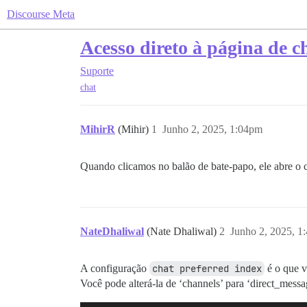
Discourse Meta
Acesso direto à página de c
Suporte
chat
MihirR
(Mihir)
1
Junho 2, 2025, 1:04pm
Quando clicamos no balão de bate-papo, ele abre o 
NateDhaliwal
(Nate Dhaliwal)
2
Junho 2, 2025, 1
A configuração
chat preferred index
é o que v
Você pode alterá-la de ‘channels’ para ‘direct_messa