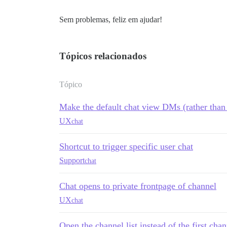
Sem problemas, feliz em ajudar!
Tópicos relacionados
Tópico
Make the default chat view DMs (rather than
UX
chat
Shortcut to trigger specific user chat
Support
chat
Chat opens to private frontpage of channel
UX
chat
Open the channel list instead of the first cha