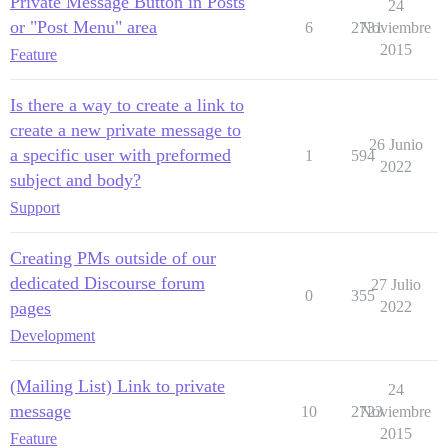
Private Message Button in Posts
24
or "Post Menu" area
6
2731
Noviembre
2015
Feature
Is there a way to create a link to
create a new private message to
26 Junio
a specific user with preformed
1
594
2022
subject and body?
Support
Creating PMs outside of our
dedicated Discourse forum
27 Julio
0
355
pages
2022
Development
(Mailing List) Link to private
24
message
10
2723
Noviembre
2015
Feature