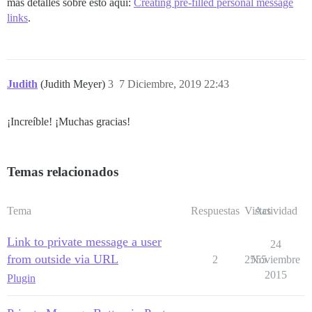
más detalles sobre esto aquí:
Creating pre-filled personal message
links
.
Judith
(Judith Meyer)
3
7 Diciembre, 2019 22:43
¡Increíble! ¡Muchas gracias!
Temas relacionados
Tema
Respuestas
Vistas
Actividad
Link to private message a user
24
from outside via URL
2
2555
Noviembre
2015
Plugin