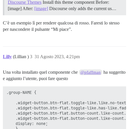
Discourse Themes
Install this theme component Before:
[image] After:
[image]
Discourse only adds the current us…
C’è un esempio lì per rendere qualcosa di rosso. Faresti lo stesso
per nascondere il pulsante “Mi piace”.
Lilly
(Lillian )
3
31 Agosto 2023, 4:21pm
Una volta installato quel componente che
ha suggerito
@pfaffman
e aggiunto l’utente, puoi fare questo
.group-NAME {

    .widget-button.btn-flat.toggle-like.like.no-text.b
    .widget-button.btn-flat.toggle-like.has-like.fade
    .widget-button.btn-flat.button-count.like-count.h
    .widget-button.btn-flat.button-count.like-count.h
    display: none;

    }
