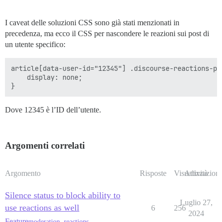
I caveat delle soluzioni CSS sono già stati menzionati in
precedenza, ma ecco il CSS per nascondere le reazioni sui post di
un utente specifico:
article[data-user-id="12345"] .discourse-reactions-pic
    display: none;

Dove 12345 è l’ID dell’utente.
Argomenti correlati
Argomento
Risposte
Visualizzazioni
Attività
Silence status to block ability to
Luglio 27,
use reactions as well
6
256
2024
Feature
moderation
,
reactions