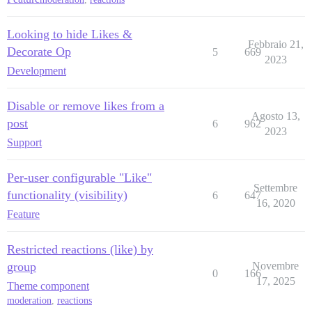
Looking to hide Likes &
Febbraio 21,
Decorate Op
5
669
2023
Development
Disable or remove likes from a
Agosto 13,
post
6
962
2023
Support
Per-user configurable "Like"
Settembre
functionality (visibility)
6
647
16, 2020
Feature
Restricted reactions (like) by
group
Novembre
0
166
17, 2025
Theme component
moderation
,
reactions