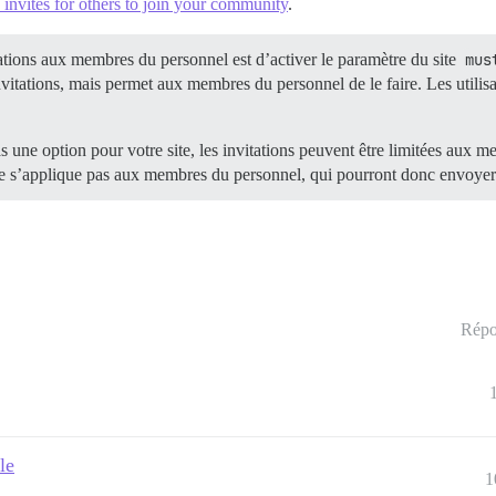
invites for others to join your community
.
tations aux membres du personnel est d’activer le paramètre du site
mus
vitations, mais permet aux membres du personnel de le faire. Les utilisa
s une option pour votre site, les invitations peuvent être limitées aux 
e s’applique pas aux membres du personnel, qui pourront donc envoyer u
Répo
le
1