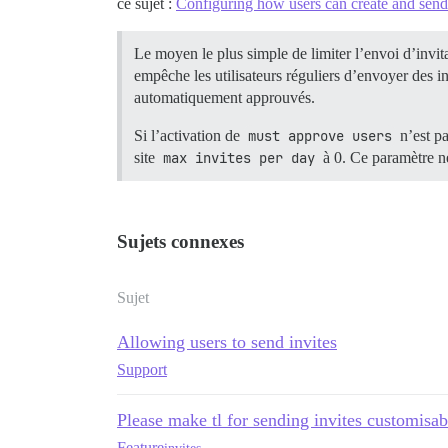
ce sujet :
Configuring how users can create and send 
Le moyen le plus simple de limiter l’envoi d’invi
empêche les utilisateurs réguliers d’envoyer des in
automatiquement approuvés.
Si l’activation de
must approve users
n’est pa
site
max invites per day
à 0. Ce paramètre n
Sujets connexes
Sujet
Allowing users to send invites
Support
Please make tl for sending invites customisab
Feature