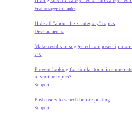
Hiding specific categories or sub-categories 
Feature
suggested-topics
Hide all "about the x category" topics
Development
css
Make results in suggested composer tip more
UX
Prevent looking for similar topic in some cat
in similar topics?
Support
Push users to search before posting
Support