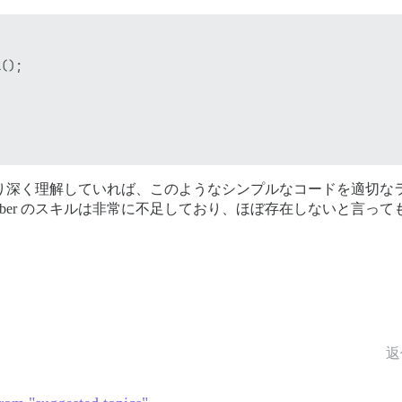
();



クをより深く理解していれば、このようなシンプルなコードを適切
ber のスキルは非常に不足しており、ほぼ存在しないと言っ
返