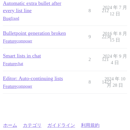
Automatic extra bullet after
2024 年 7 月
every list line
8
212
12 日
Bug
fixed
Bulletpoint generation broken
2016 年 8 月
9
2238
15 日
Feature
composer
Smart lists in chat
2024 年 9 月
2
121
4 日
Feature
chat
Editor: Auto-continuing lists
2024 年 10
8
1423
月 28 日
Feature
composer
ホーム
カテゴリ
ガイドライン
利用規約