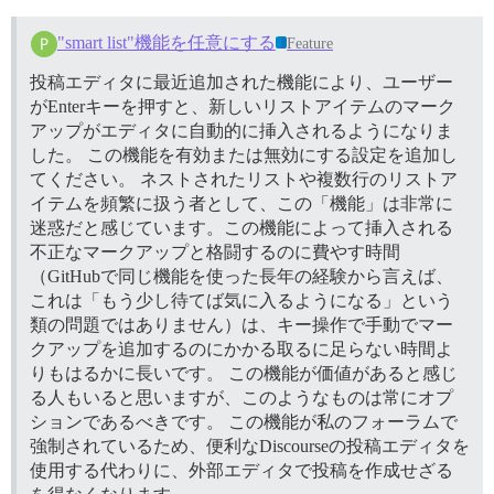
"smart list"機能を任意にする
Feature
投稿エディタに最近追加された機能により、ユーザー
がEnterキーを押すと、新しいリストアイテムのマーク
アップがエディタに自動的に挿入されるようになりま
した。 この機能を有効または無効にする設定を追加し
てください。 ネストされたリストや複数行のリストア
イテムを頻繁に扱う者として、この「機能」は非常に
迷惑だと感じています。この機能によって挿入される
不正なマークアップと格闘するのに費やす時間
（GitHubで同じ機能を使った長年の経験から言えば、
これは「もう少し待てば気に入るようになる」という
類の問題ではありません）は、キー操作で手動でマー
クアップを追加するのにかかる取るに足らない時間よ
りもはるかに長いです。 この機能が価値があると感じ
る人もいると思いますが、このようなものは常にオプ
ションであるべきです。 この機能が私のフォーラムで
強制されているため、便利なDiscourseの投稿エディタを
使用する代わりに、外部エディタで投稿を作成せざる