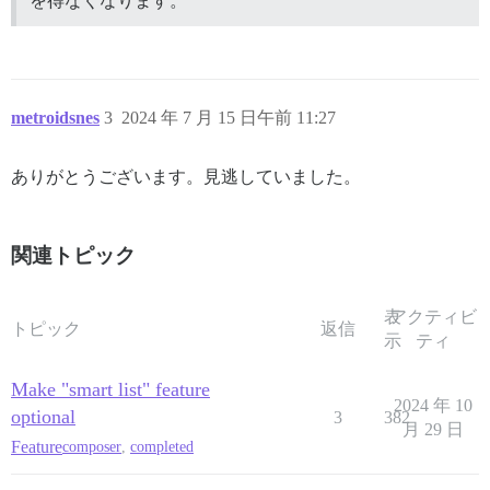
を得なくなります。
metroidsnes
3
2024 年 7 月 15 日午前 11:27
ありがとうございます。見逃していました。
関連トピック
表
アクティビ
トピック
返信
示
ティ
Make "smart list" feature
2024 年 10
optional
3
382
月 29 日
Feature
composer
,
completed