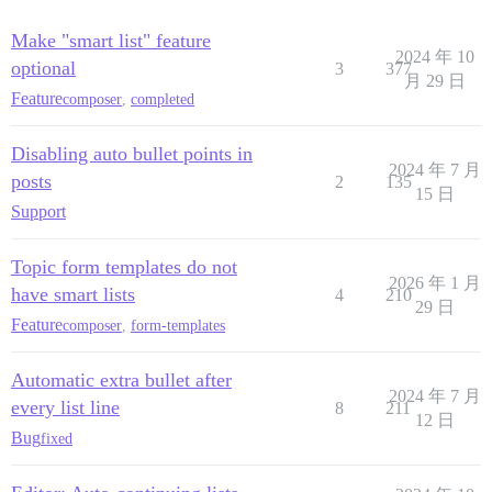
Make "smart list" feature
2024 年 10
optional
3
377
月 29 日
Feature
composer
,
completed
Disabling auto bullet points in
2024 年 7 月
posts
2
135
15 日
Support
Topic form templates do not
2026 年 1 月
have smart lists
4
210
29 日
Feature
composer
,
form-templates
Automatic extra bullet after
2024 年 7 月
every list line
8
211
12 日
Bug
fixed