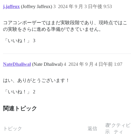
j.jaffeux
(Joffrey Jaffeux)
3
2024 年 9 月 3 日午後 9:53
コアコンポーザーではまだ実験段階であり、現時点ではこ
の実験をさらに進める準備ができていません。
「いいね！」 3
NateDhaliwal
(Nate Dhaliwal)
4
2024 年 9 月 4 日午前 1:07
はい、ありがとうございます！
「いいね！」 2
関連トピック
表
アクティビ
トピック
返信
示
ティ