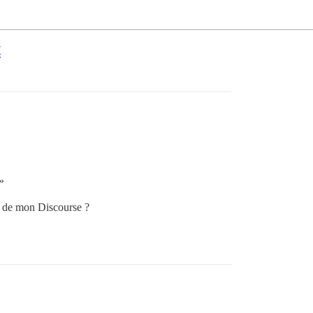
t
»
rs de mon Discourse ?