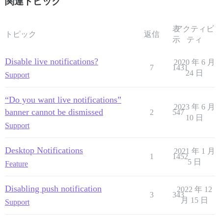
関連トピック
表
アクティビ
トピック
返信
示
ティ
Disable live notifications?
2020 年 6 月
7
1431
24 日
Support
“Do you want live notifications”
2023 年 6 月
banner cannot be dismissed
2
547
10 日
Support
Desktop Notifications
2021 年 1 月
1
1452
5 日
Feature
Disabling push notification
2022 年 12
3
343
月 15 日
Support