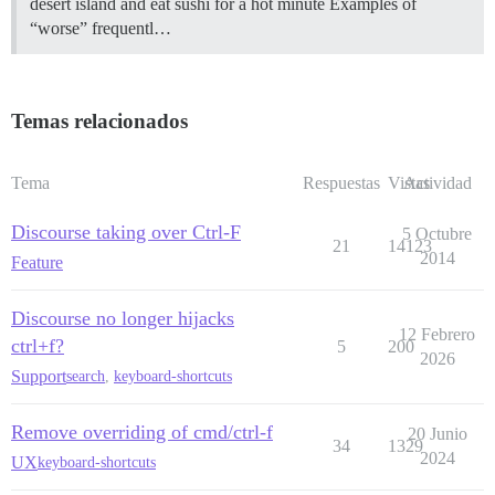
desert island and eat sushi for a hot minute Examples of
“worse” frequentl…
Temas relacionados
Tema
Respuestas
Vistas
Actividad
Discourse taking over Ctrl-F
5 Octubre
21
14123
2014
Feature
Discourse no longer hijacks
12 Febrero
ctrl+f?
5
200
2026
Support
search
,
keyboard-shortcuts
Remove overriding of cmd/ctrl-f
20 Junio
34
1329
2024
UX
keyboard-shortcuts