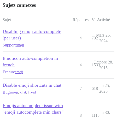
Sujets connexes
Sujet
Réponses
Vues
Activité
Disabling emoji auto-complete
Mars 26,
(per user)
4
792
2024
Support
emoji
Emoticon auto-completion in
Octobre 28,
french
4
1533
2015
Feature
emoji
Disable emoji shortcuts in chat
Juin 25,
7
618
2025
Bug
emoji
,
chat
,
fixed
Emojis autocomplete issue with
"emoji autocomplete min chars"
Juin 30,
8
1115