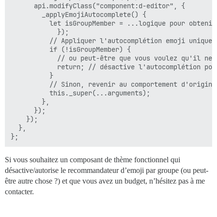
      api.modifyClass("component:d-editor", {

        _applyEmojiAutocomplete() {

          let isGroupMember = ...logique pour obtenir 
            });

          // Appliquer l'autocomplétion emoji uniqueme
          if (!isGroupMember) {

            // ou peut-être que vous voulez qu'il ne 
            return; // désactive l'autocomplétion pou
          }

          // Sinon, revenir au comportement d'origine

          this._super(...arguments);

        },

      });

    });

  },

Si vous souhaitez un composant de thème fonctionnel qui
désactive/autorise le recommandateur d’emoji par groupe (ou peut-
être autre chose ?) et que vous avez un budget, n’hésitez pas à me
contacter.