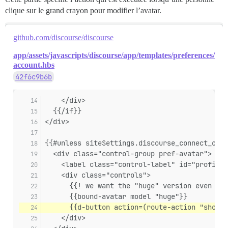
clique sur le grand crayon pour modifier l’avatar.
github.com/discourse/discourse
app/assets/javascripts/discourse/app/templates/preferences/
account.hbs
42f6c9b6b
    </div>
  {{/if}}
</div>
{{#unless siteSettings.discourse_connect_over
  <div class="control-group pref-avatar">
    <label class="control-label" id="profile-
    <div class="controls">
      {{! we want the "huge" version even th
      {{bound-avatar model "huge"}}
      {{d-button action=(route-action "showAv
    </div>