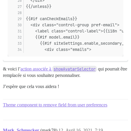
  </div>
{{/unless}}
{{#if canCheckEmails}}
  <div class="control-group pref-email">
    <label class="control-label">{{i18n "user
    {{#if model.email}}
      {{#if siteSettings.enable_secondary_ema
        <div class="emails">
& voici l’
action associée à
showAvatarSelector
qui pourrait être
remplacée si vous souhaitez personnaliser.
J’espère que cela vous aidera !
Theme component to remove field from user preferences
Mark_Schmucker
(mark78)
12
Avril 16, 2021, 7:19