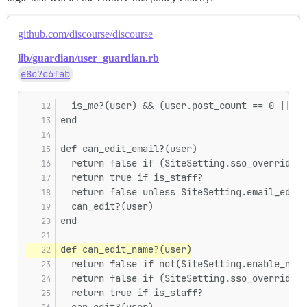
github.com/discourse/discourse
lib/guardian/user_guardian.rb
e8c7c6fab
  is_me?(user) && (user.post_count == 0 || us
end
def can_edit_email?(user)
  return false if (SiteSetting.sso_overrides_
  return true if is_staff?
  return false unless SiteSetting.email_edita
  can_edit?(user)
end
def can_edit_name?(user)
  return false if not(SiteSetting.enable_name
  return false if (SiteSetting.sso_overrides
  return true if is_staff?