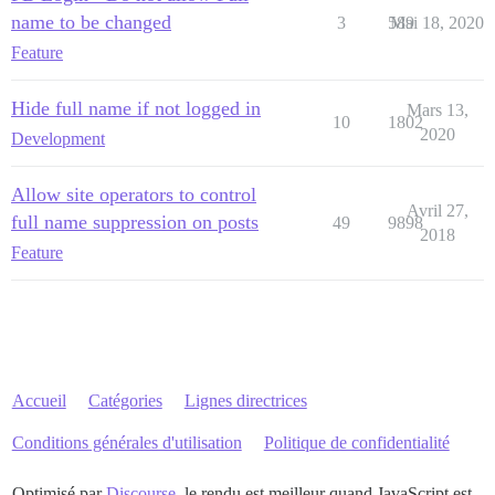
name to be changed
3
589
Mai 18, 2020
Feature
Hide full name if not logged in
Mars 13,
10
1802
2020
Development
Allow site operators to control
Avril 27,
full name suppression on posts
49
9898
2018
Feature
Accueil
Catégories
Lignes directrices
Conditions générales d'utilisation
Politique de confidentialité
Optimisé par
Discourse
, le rendu est meilleur quand JavaScript est