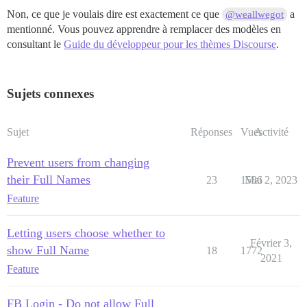
Non, ce que je voulais dire est exactement ce que
a
@weallwegot
mentionné. Vous pouvez apprendre à remplacer des modèles en
consultant le
Guide du développeur pour les thèmes Discourse
.
Sujets connexes
Sujet
Réponses
Vues
Activité
Prevent users from changing
their Full Names
23
1586
Mai 2, 2023
Feature
Letting users choose whether to
Février 3,
show Full Name
18
1772
2021
Feature
FB Login - Do not allow Full