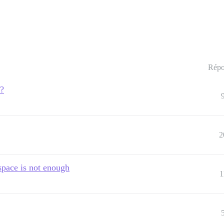
Répo
e?
2
space is not enough
1