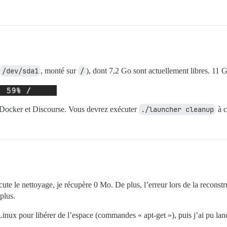
/dev/sda1
, monté sur
/
), dont 7,2 Go sont actuellement libres. 11 Go
, Docker et Discourse. Vous devrez exécuter
./launcher cleanup
à c
écute le nettoyage, je récupère 0 Mo. De plus, l’erreur lors de la reconst
plus.
nux pour libérer de l’espace (commandes « apt-get »), puis j’ai pu lanc