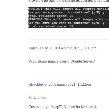
Provalo e ho ottenuto 0 spazio recuperato. Che frust
Falco
(Falco)
4
20 Gennaio 2021, 11:18pm
Vedo alcuni snap, è questo Ubuntu Server?
jshockley
5
20 Gennaio 2021, 11:22pm
Sì, Ubuntu.
Cosa sono gli “snap”? Non ne ho familiarità.