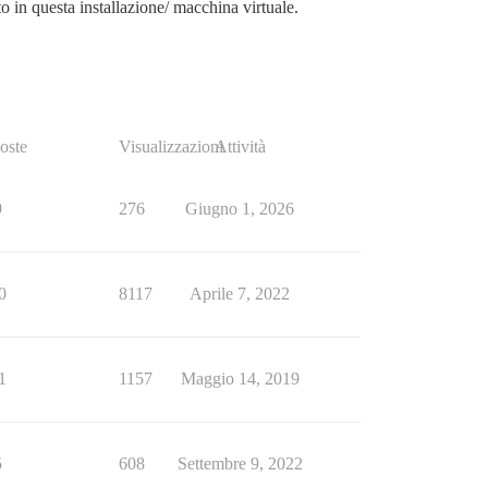
 in questa installazione/ macchina virtuale.
oste
Visualizzazioni
Attività
9
276
Giugno 1, 2026
0
8117
Aprile 7, 2022
1
1157
Maggio 14, 2019
5
608
Settembre 9, 2022