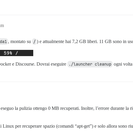
am
da1
, montato su
/
) e attualmente hai 7,2 GB liberi. 11 GB sono in us
Docker e Discourse. Dovrai eseguire
./launcher cleanup
ogni volta 
eseguo la pulizia ottengo 0 MB recuperati. Inoltre, l’errore durante la 
 Linux per recuperare spazio (comandi “apt-get”) e solo allora sono rius