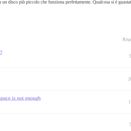
 un disco più piccolo che funziona perfettamente. Qualcosa si è guastato
Risp
e?
2
space is not enough
1