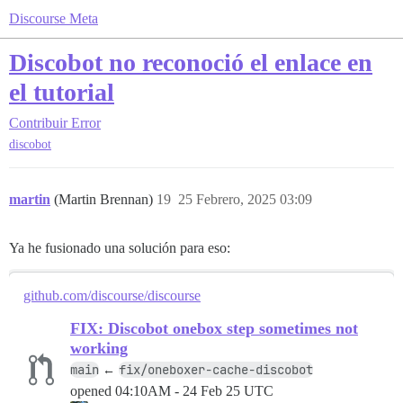
Discourse Meta
Discobot no reconoció el enlace en
el tutorial
Contribuir
Error
discobot
martin
(Martin Brennan)
19
25 Febrero, 2025 03:09
Ya he fusionado una solución para eso:
github.com/discourse/discourse
FIX: Discobot onebox step sometimes not
working
main
fix/oneboxer-cache-discobot
←
opened
04:10AM - 24 Feb 25 UTC