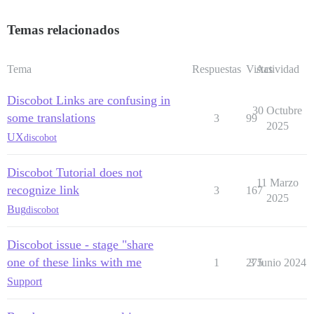
Temas relacionados
Tema
Respuestas
Vistas
Actividad
Discobot Links are confusing in
30 Octubre
some translations
3
99
2025
UX
discobot
Discobot Tutorial does not
11 Marzo
recognize link
3
167
2025
Bug
discobot
Discobot issue - stage "share
one of these links with me
1
275
3 Junio 2024
Support