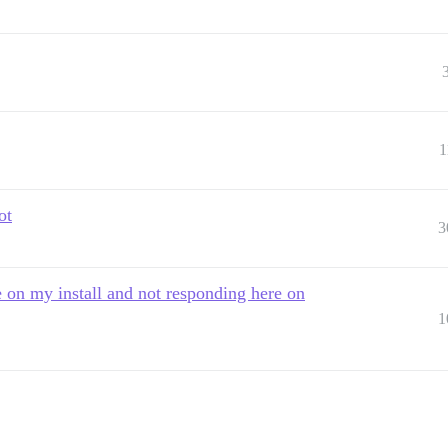
1
ot
3
 on my install and not responding here on
1