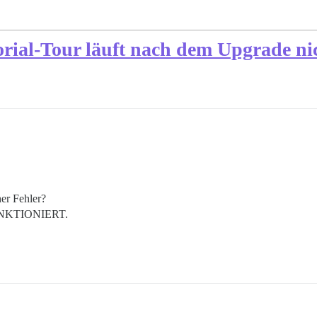
orial-Tour läuft nach dem Upgrade ni
her Fehler?
 FUNKTIONIERT.