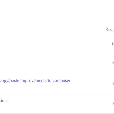
Resp
1
e copy/paste improvements to composer
tions