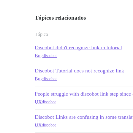
Tópicos relacionados
Tópico
Discobot didn't recognize link in tutorial
Bug
discobot
Discobot Tutorial does not recognize link
Bug
discobot
People struggle with discobot link step sinc
UX
discobot
Discobot Links are confusing in some transla
UX
discobot