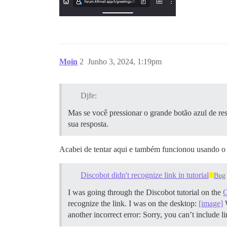
Moin
2
Junho 3, 2024, 1:19pm
Djfe:
Mas se você pressionar o grande botão azul de re
sua resposta.
Acabei de tentar aqui e também funcionou usando o 
Discobot didn't recognize link in tutorial
Bug
I was going through the Discobot tutorial on the
G
recognize the link. I was on the desktop:
[image]
W
another incorrect error: Sorry, you can’t include li