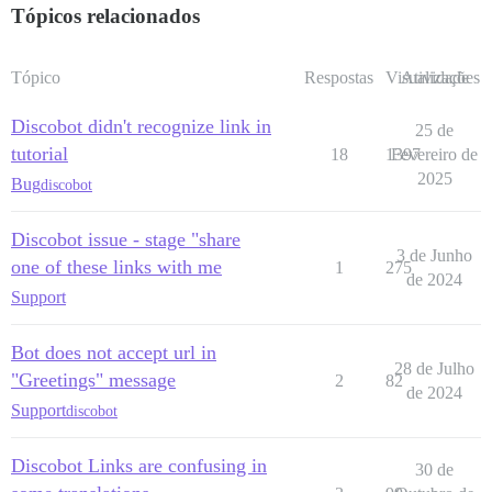
Tópicos relacionados
Tópico
Respostas
Visualizações
Atividade
Discobot didn't recognize link in
25 de
tutorial
18
1397
Fevereiro de
2025
Bug
discobot
Discobot issue - stage "share
3 de Junho
one of these links with me
1
275
de 2024
Support
Bot does not accept url in
28 de Julho
"Greetings" message
2
82
de 2024
Support
discobot
Discobot Links are confusing in
30 de