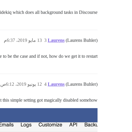
idekiq which does all background tasks in Discourse.
(Laurens Buhler)
Laurens
3
13 مايو 2019، 6:37م
to be the case and if not, how do we get it to restart?
(Laurens Buhler)
Laurens
4
12 يونيو 2019، 6:12ص
ut this simple setting got magically disabled somehow: