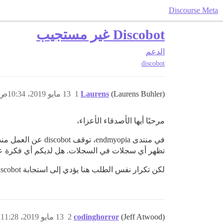
Discourse Meta
Discobot غير مستجيب
الدعم
discobot
(Laurens Buhler)
Laurens
1
13 مايو 2019، 10:34ص
مرحبًا أيها الأصدقاء الأعزاء،
في منتدى ndmyopia
تظهر أي سجلات في السجلات. هل لديكم أي فكرة عما قد يكون خاطئًا هنا؟ يعمل se
لكن تكرار نفس الطلب هنا يؤدي إلى استجابة discobot كما ينبغي.
(Jeff Atwood)
codinghorror
2
13 مايو 2019، 11:28ص