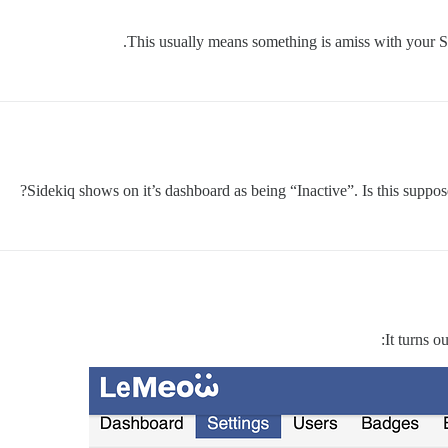
This usually means something is amiss with your S
Sidekiq shows on it’s dashboard as being “Inactive”. Is this suppose 
It turns o