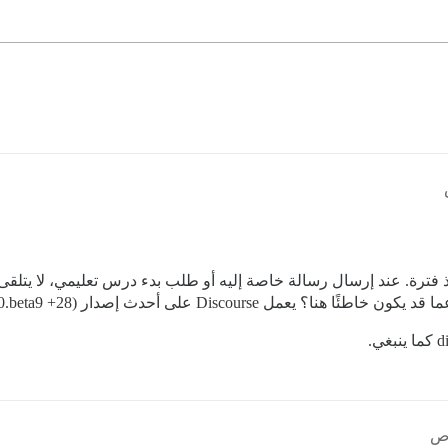
e، توقف discobot عن العمل منذ فترة. عند إرسال رسالة خاصة إليه أو طلب بدء درس تعل
Discour على أحدث إصدار (v2.3.0.beta9 +28).