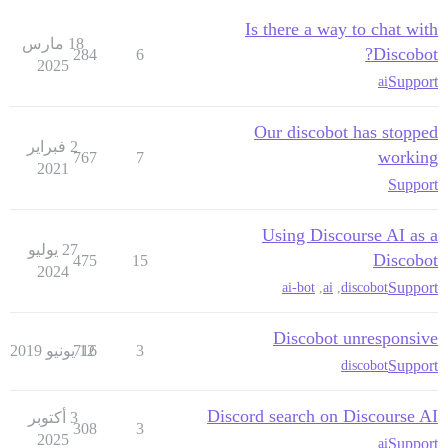
Is there a way to chat with
18 مارس
Discobot?
284
6
2025
Support
ai
Our discobot has stopped
2 فبراير
working
767
7
2021
Support
Using Discourse AI as a
27 يوليو
Discobot
475
15
2024
Support
ai-bot
,
ai
,
discobot
Discobot unresponsive
3
12 يونيو 2019
716
Support
discobot
Discord search on Discourse AI
3 أكتوبر
308
3
2025
Support
ai