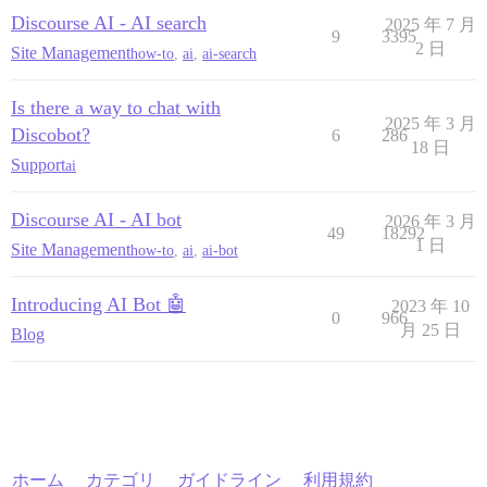
Discourse AI - AI search
2025 年 7 月
9
3395
2 日
Site Management
how-to
,
ai
,
ai-search
Is there a way to chat with
2025 年 3 月
Discobot?
6
286
18 日
Support
ai
Discourse AI - AI bot
2026 年 3 月
49
18292
1 日
Site Management
how-to
,
ai
,
ai-bot
Introducing AI Bot 🤖
2023 年 10
0
966
月 25 日
Blog
ホーム
カテゴリ
ガイドライン
利用規約