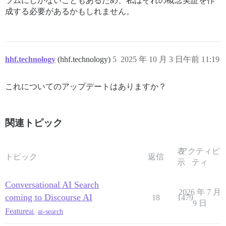
ラムにしかないこともあるため、私はそれの概念実証を作
成する必要があるかもしれません。
hhf.technology
(hhf.technology)
5
2025 年 10 月 3 日午前 11:19
これについてのアップデートはありますか？
関連トピック
表
アクティビ
トピック
返信
示
ティ
Conversational AI Search
2026 年 7 月
coming to Discourse AI
18
1479
9 日
Feature
ai
,
ai-search