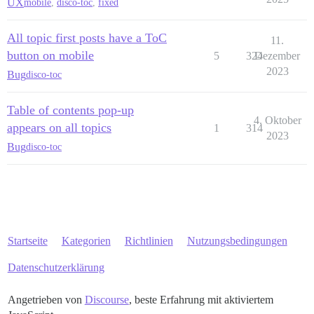
UX
mobile
,
disco-toc
,
fixed
All topic first posts have a ToC
11.
button on mobile
5
324
Dezember
2023
Bug
disco-toc
Table of contents pop-up
4. Oktober
appears on all topics
1
314
2023
Bug
disco-toc
Startseite
Kategorien
Richtlinien
Nutzungsbedingungen
Datenschutzerklärung
Angetrieben von
Discourse
, beste Erfahrung mit aktiviertem