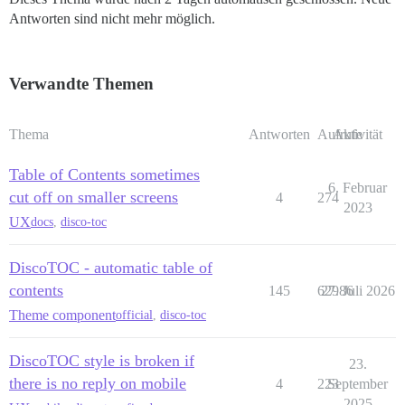
Antworten sind nicht mehr möglich.
Verwandte Themen
Thema
Antworten
Aufrufe
Aktivität
Table of Contents sometimes
6. Februar
cut off on smaller screens
4
274
2023
UX
docs
,
disco-toc
DiscoTOC - automatic table of
contents
145
62986
27. Juli 2026
Theme component
official
,
disco-toc
DiscoTOC style is broken if
23.
there is no reply on mobile
4
223
September
2025