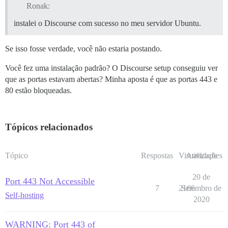
Ronak:
instalei o Discourse com sucesso no meu servidor Ubuntu.
Se isso fosse verdade, você não estaria postando.
Você fez uma instalação padrão? O Discourse setup conseguiu ver
que as portas estavam abertas? Minha aposta é que as portas 443 e
80 estão bloqueadas.
Tópicos relacionados
Tópico
Respostas
Visualizações
Atividade
20 de
Port 443 Not Accessible
7
2166
Setembro de
Self-hosting
2020
WARNING: Port 443 of