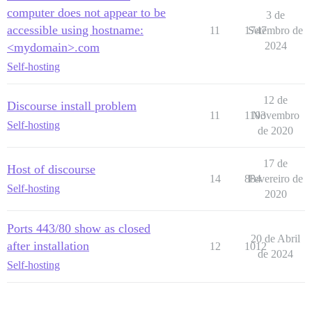
computer does not appear to be
3 de
accessible using hostname:
11
1747
Setembro de
2024
<mydomain>.com
Self-hosting
12 de
Discourse install problem
11
1103
Novembro
Self-hosting
de 2020
17 de
Host of discourse
14
884
Fevereiro de
Self-hosting
2020
Ports 443/80 show as closed
20 de Abril
after installation
12
1012
de 2024
Self-hosting