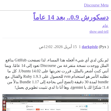
Discourse Meta
دسكورش 0.9.. بعد 14 عاماً
عام
show-and-tell
(Pyx )
darkpixlz
1
15 أبريل 2026، 12:02ص
لم يكن لدي أي شيء أفعله هذا المساء، لذا تصفحت GitHub بدافع
الملل ووجدت نسخة متفرعة من Discourse تعود إلى 14 عامًا. وبما
أنني كنت أشعر بالملل، قررت تجربتها على Ubuntu 14.02. كل ما
تطلبه الأمر هو استخدام rvm للحصول على Ruby 1.9.3 والقتال مع
bundle لمدة 30 دقيقة (اتضح أنني بحاجة إلى Bundle 1.17 بدلاً من
1.4؛ شكرًا لك يا gemini)، وها أنا ذا لدي تثبيت تطويري يعمل!