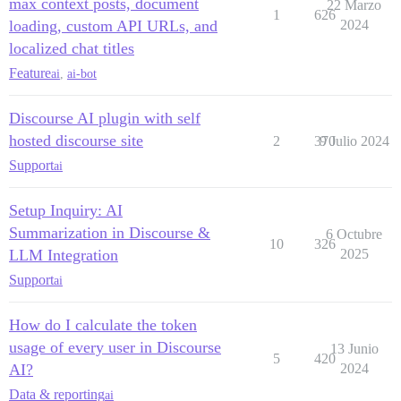
max context posts, document
22 Marzo
1
626
loading, custom API URLs, and
2024
localized chat titles
Feature
ai
,
ai-bot
Discourse AI plugin with self
hosted discourse site
2
370
9 Julio 2024
Support
ai
Setup Inquiry: AI
Summarization in Discourse &
6 Octubre
10
326
LLM Integration
2025
Support
ai
How do I calculate the token
usage of every user in Discourse
13 Junio
5
420
AI?
2024
Data & reporting
ai