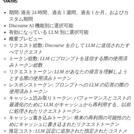
期間: 過去 24 時間、過去 1 週間、過去 1 か月、およびカ
スタム期間
Discourse AI 機能別に選択可能
有効になっている LLM 別に選択可能
概要プレビュー
リクエスト総数:
Discourse を介して LLM に送信されたす
べてリクエスト
トークン総数:
LLM にプロンプトを送信する際の使用済
みトークン総数
リクエストトークン:
LLM があなたの発言を理解しよう
とする際の使用済みトークン
レスポンストークン:
プロンプトへの LLM の応答の際の
使用済みトークン
キャッシュ読み取りトークン:
パフォーマンスとコストの
最適化のために LLM がキャッシュから再利用する、以前
に処理されたリクエストトークン
キャッシュ書き込みトークン:
将来の再利用の可能性のた
めにキャッシュに書き込まれたリクエストトークン
推定コスト:
LLM 設定に追加された指定されたコストメ