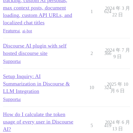
tracking, custom AI personas,
max context posts, document
2024 年 3 月
1
624
loading, custom API URLs, and
22 日
localized chat titles
Feature
ai
,
ai-bot
Discourse AI plugin with self
2024 年 7 月
hosted discourse site
2
366
9 日
Support
ai
Setup Inquiry: AI
Summarization in Discourse &
2025 年 10
10
324
LLM Integration
月 6 日
Support
ai
How do I calculate the token
usage of every user in Discourse
2024 年 6 月
5
419
AI?
13 日