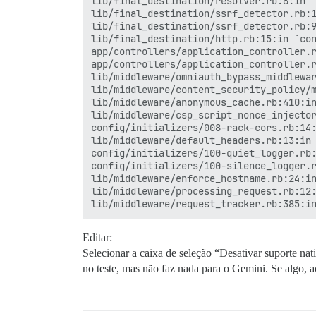
lib/final_destination/resolver.rb:8:in `
lib/final_destination/ssrf_detector.rb:1
lib/final_destination/ssrf_detector.rb:9
lib/final_destination/http.rb:15:in `con
app/controllers/application_controller.r
app/controllers/application_controller.r
lib/middleware/omniauth_bypass_middlewar
lib/middleware/content_security_policy/m
lib/middleware/anonymous_cache.rb:410:in
lib/middleware/csp_script_nonce_injector
config/initializers/008-rack-cors.rb:14:
lib/middleware/default_headers.rb:13:in 
config/initializers/100-quiet_logger.rb:
config/initializers/100-silence_logger.r
lib/middleware/enforce_hostname.rb:24:in
lib/middleware/processing_request.rb:12:
Editar:
Selecionar a caixa de seleção “Desativar suporte n
no teste, mas não faz nada para o Gemini. Se algo, 