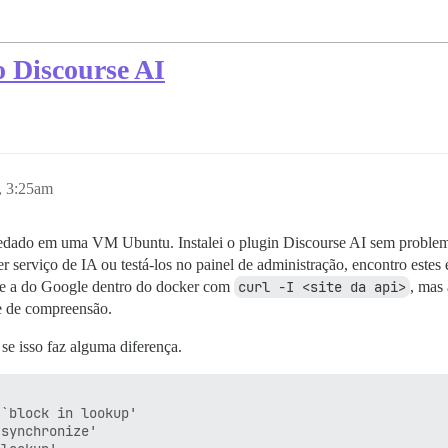
o Discourse AI
, 3:25am
edado em uma VM Ubuntu. Instalei o plugin Discourse AI sem problema
r serviço de IA ou testá-los no painel de administração, encontro estes
 e a do Google dentro do docker com
curl -I <site da api>
, mas
e de compreensão.
 se isso faz alguma diferença.
`block in lookup'

synchronize'
