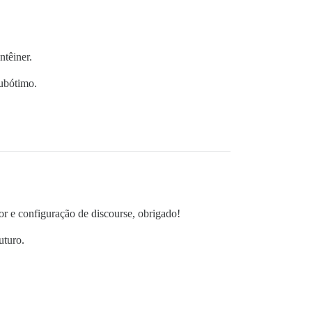
ntêiner.
subótimo.
or e configuração de discourse, obrigado!
uturo.