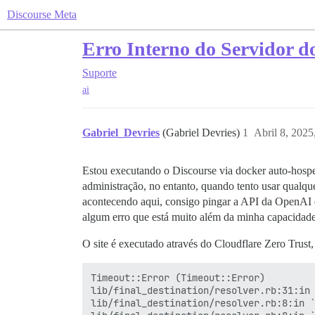
Discourse Meta
Erro Interno do Servidor d
Suporte
ai
Gabriel_Devries
(Gabriel Devries)
1
Abril 8, 2025
Estou executando o Discourse via docker auto-hosp
administração, no entanto, quando tento usar qualque
acontecendo aqui, consigo pingar a API da OpenAI
algum erro que está muito além da minha capacidad
O site é executado através do Cloudflare Zero Trust,
Timeout::Error (Timeout::Error)

lib/final_destination/resolver.rb:31:in 
lib/final_destination/resolver.rb:8:in `