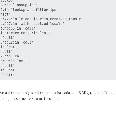
lookup'

28:in `lookup_ips'

6:in `lookup_and_filter_ips'

nect'

b:427:in `block in with_resolved_locale'

b:427:in `with_resolved_locale'

e.rb:35:in `call'

iddleware.rb:12:in `call'

 `call'

.rb:12:in `call'

in `call'

`call'

20:in `call'

b:29:in `call'

 `call'

in `call'

ativo a ferramentas (usar ferramentas baseadas em XML) (opcional)” 
acho que isso me deixou mais confuso.