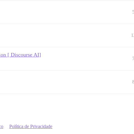
1
ion [ Discourse AI]
ço
Política de Privacidade