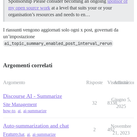
Sponsorship Please consider becoming an ongoing
sponsor of
my open source work
at a level that suits your or your
organisation’s resources and needs to en…
I riassunti vengono aggiornati solo ogni x post, governati da
un’impostazione
ai_topic_summary_enabled_post_interval_rerun
Argomenti correlati
Argomento
Risposte
Visualizzazioni
Attività
Discourse AI - Summarize
Giugno 5,
32
8338
Site Management
2025
how-to
,
ai
,
ai-summarize
Auto-summarization and chat
Novembre
2
492
21, 2023
Feature
chat
,
ai
,
ai-summarize