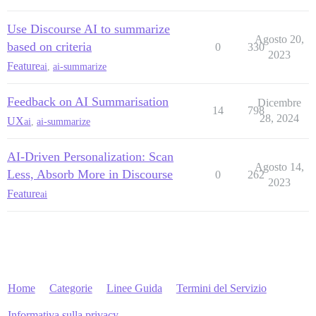
Use Discourse AI to summarize
Agosto 20,
based on criteria
0
330
2023
Feature
ai
,
ai-summarize
Feedback on AI Summarisation
Dicembre
14
798
28, 2024
UX
ai
,
ai-summarize
AI-Driven Personalization: Scan
Agosto 14,
Less, Absorb More in Discourse
0
262
2023
Feature
ai
Home
Categorie
Linee Guida
Termini del Servizio
Informativa sulla privacy