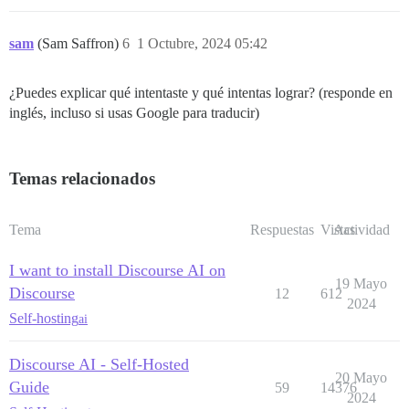
sam
(Sam Saffron)
6
1 Octubre, 2024 05:42
¿Puedes explicar qué intentaste y qué intentas lograr? (responde en
inglés, incluso si usas Google para traducir)
Temas relacionados
Tema
Respuestas
Vistas
Actividad
I want to install Discourse AI on
19 Mayo
Discourse
12
612
2024
Self-hosting
ai
Discourse AI - Self-Hosted
20 Mayo
Guide
59
14376
2024