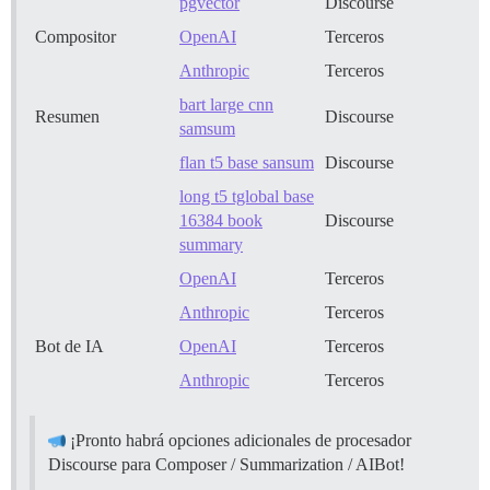
pgvector
Discourse
Compositor
OpenAI
Terceros
Anthropic
Terceros
bart large cnn
Resumen
Discourse
samsum
flan t5 base sansum
Discourse
long t5 tglobal base
16384 book
Discourse
summary
OpenAI
Terceros
Anthropic
Terceros
Bot de IA
OpenAI
Terceros
Anthropic
Terceros
¡Pronto habrá opciones adicionales de procesador
Discourse para Composer / Summarization / AIBot!