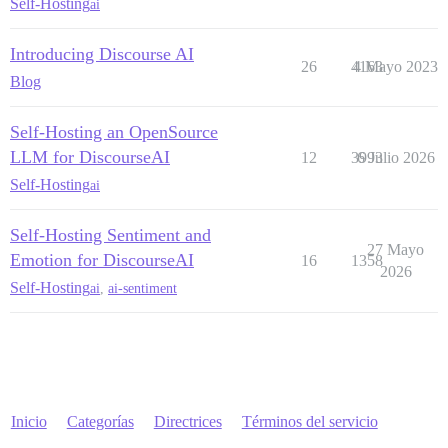
Self-Hosting
ai
Introducing Discourse AI
26
4163
4 Mayo 2023
Blog
Self-Hosting an OpenSource
LLM for DiscourseAI
12
3993
6 Julio 2026
Self-Hosting
ai
Self-Hosting Sentiment and
27 Mayo
Emotion for DiscourseAI
16
1358
2026
Self-Hosting
ai
,
ai-sentiment
Inicio
Categorías
Directrices
Términos del servicio