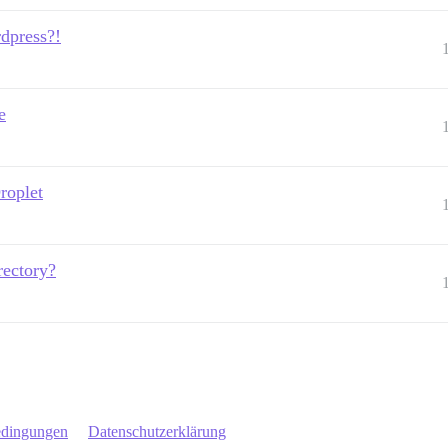
dpress?!
e
roplet
rectory?
edingungen
Datenschutzerklärung