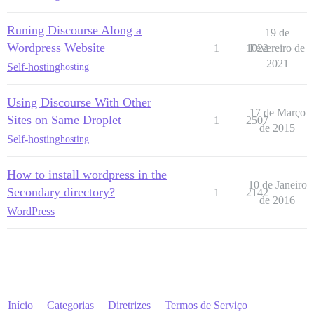
Runing Discourse Along a
19 de
Wordpress Website
1
1022
Fevereiro de
2021
Self-hosting
hosting
Using Discourse With Other
17 de Março
Sites on Same Droplet
1
2507
de 2015
Self-hosting
hosting
How to install wordpress in the
10 de Janeiro
Secondary directory?
1
2142
de 2016
WordPress
Início
Categorias
Diretrizes
Termos de Serviço